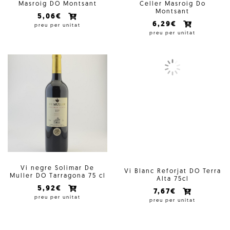
Masroig DO Montsant
Celler Masroig Do
Montsant
5,06€
6,29€
preu per unitat
preu per unitat
Vi negre Solimar De
Vi Blanc Reforjat DO Terra
Muller DO Tarragona 75 cl
Alta 75cl
5,92€
7,67€
preu per unitat
preu per unitat