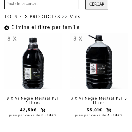
CERCAR
TOTS ELS PRODUCTES
>>
Vins
Elimina el filtre per família
8 X
3 X
8 X Vi Negre Mestral PET
3 X Vi Negre Mestral PET 5
2 litres
Litres
42,59€
35,01€
preu per caixa de
8 unitats
preu per caixa de
3 unitats