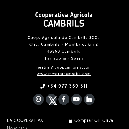
Coop. Agrícola de Cambrils SCCL
Ctra. Cambrils - Montbrió, km 2
43850 Cambrils
Tarragona · Spain
mestral@coopcambrils.com
www.mestralcambrils.com
+34 977 369 511
INSTAGRAM
TWITTER
FACEBOOK F
YOUTUBE
FA LINKEDIN I
LA COOPERATIVA
Comprar Oli Oliva
Nosaltres