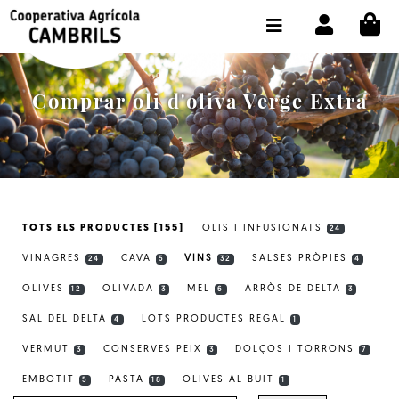
CI
BOTIGA COMPRA ONLINE
LA COOPERATIVA
Comprar oli d'oliva Verge Extra
OLEOTOUR
PRODUCTES
ALMÀSSERA
TOTS ELS PRODUCTES [155]
OLIS I INFUSIONATS
24
EL NOSTRE OLI
VINAGRES
CAVA
VINS
SALSES PRÒPIES
24
5
32
4
CONTACTE
OLIVES
OLIVADA
MEL
ARRÒS DE DELTA
12
3
6
3
SAL DEL DELTA
LOTS PRODUCTES REGAL
SELECCIONAR IDIOMA:
CAT
4
1
VERMUT
CONSERVES PEIX
DOLÇOS I TORRONS
3
3
7
EMBOTIT
PASTA
OLIVES AL BUIT
5
18
1