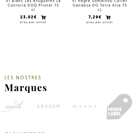
Vi Blanc Les Brugueres La
Vi negre Somdinou Celler
Conreria DOQ Priorat 75
Gandesa DO Terra Alta 75
cl
cL
23,02€
7,29€
preu per unitat
preu per unitat
LES NOSTRES
Marques