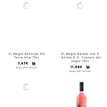
Vi Negre Reforjat DO
Vi Negre Raimat Vol D
Terra Alta 75cl
´Ànima D.O. Costers del
segre 75cl
7,67€
11,08€
preu per unitat
preu per unitat