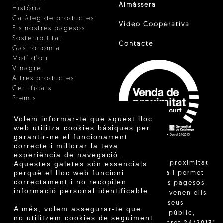
Almàssera
Història
Catàleg de productes
Vídeo Cooperativa
Els nostres pagesos
Sostenibilitat
Contacte
Gastronomia
Molí d'oli
Vinagre
Altres productes
Certificats
Premis
Innovació
Volem informar-te que aquest lloc
web utilitza cookies bàsiques per
garantir-ne el funcionament
correcte i millorar la teva
experiència de navegació.
"La venda de proximitat
Aquestes galetes són essencials
perquè el lloc web funcioni
està regulada i permet
correctament i no recopilen
identificar els pagesos
informació personal identificable.
catalans que venen ells
mateixos els seus
A més, volem assegurar-te que
productes al públic,
no utilitzem cookies de seguiment
segons el Decret 24/2013"