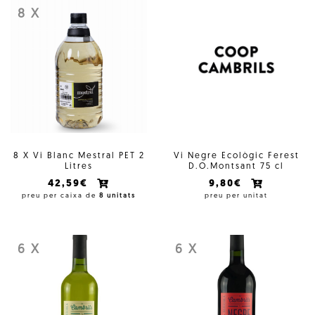
8 X
8 X Vi Blanc Mestral PET 2
Vi Negre Ecològic Ferest
Litres
D.O.Montsant 75 cl
42,59€
9,80€
preu per caixa de
8 unitats
preu per unitat
6 X
6 X