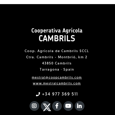
Coop. Agrícola de Cambrils SCCL
Ctra. Cambrils - Montbrió, km 2
43850 Cambrils
Tarragona · Spain
mestral@coopcambrils.com
www.mestralcambrils.com
+34 977 369 511
INSTAGRAM
TWITTER
FACEBOOK F
YOUTUBE
FA LINKEDIN I