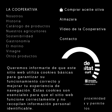
LA COOPERATIVA
Comprar aceite oliva
Nosotros
Almazara
Historia
Catálogo de productos
Vídeo de la Cooperativa
Nuestros agricultores
Sostenibilidad
Contacto
Gastronomía
El molino
Vinagre
Otros productos
Certificados
Premios
Queremos informarte de que este
Innovación
sitio web utiliza cookies básicas
para garantizar su
funcionamiento correcto y
mejorar tu experiencia de
navegación. Estas cookies son
esenciales para que el sitio web
"La venta de proximidad
funcione correctamente y no
recopilan información personal
está regulada y permite
identificable.
identificar a los