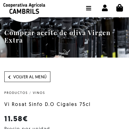
CI
TIENDA COMPRA ONLINE
LA COOPERATIVA
Comprar aceite de oliva Virgen
OLEOTOUR
Extra
PRODUCTOS
ALMAZARA
NUESTRO ACEITE
VOLVER AL MENÚ
CONTACTO
PRODUCTOS
/
VINOS
SELECCIONAR IDIOMA :
ES
Vi Rosat Sinfo D.O Cigales 75cl
11.58€