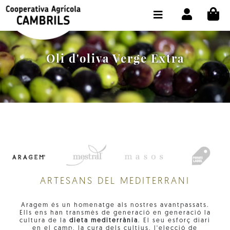
Skip to content
CI
BOTIGA COMPRA ONLINE
LA COOPERATIVA
Oli d'oliva Verge Extra
OLEOTOUR
PRODUCTES
ALMÀSSERA
EL NOSTRE OLI
CONTACTE
ARTESANS DEL MEDITERRANI
SELECCIONAR IDIOMA:
CAT
Aragem és un homenatge als nostres avantpassats.
Ells ens han transmès de generació en generació la
cultura de la
dieta mediterrània
. El seu esforç diari
en el camp, la cura dels cultius, l'elecció de