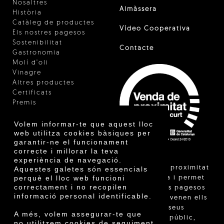
Nosaltres
Almàssera
Història
Catàleg de productes
Vídeo Cooperativa
Els nostres pagesos
Sostenibilitat
Contacte
Gastronomia
Molí d'oli
Vinagre
Altres productes
Certificats
Premis
Innovació
Volem informar-te que aquest lloc
web utilitza cookies bàsiques per
garantir-ne el funcionament
correcte i millorar la teva
experiència de navegació.
"La venda de proximitat
Aquestes galetes són essencials
perquè el lloc web funcioni
està regulada i permet
correctament i no recopilen
identificar els pagesos
informació personal identificable.
catalans que venen ells
mateixos els seus
A més, volem assegurar-te que
productes al públic,
no utilitzem cookies de seguiment