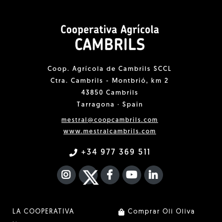
Coop. Agrícola de Cambrils SCCL
Ctra. Cambrils - Montbrió, km 2
43850 Cambrils
Tarragona · Spain
mestral@coopcambrils.com
www.mestralcambrils.com
+34 977 369 511
INSTAGRAM
TWITTER
FACEBOOK F
YOUTUBE
FA LINKEDIN I
LA COOPERATIVA
Comprar Oli Oliva