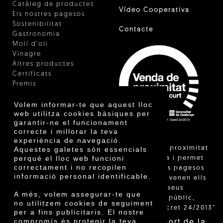
Catàleg de productes
Vídeo Cooperativa
Els nostres pagesos
Sostenibilitat
Contacte
Gastronomia
Molí d'oli
Vinagre
Altres productes
Certificats
Premis
Innovació
Volem informar-te que aquest lloc
web utilitza cookies bàsiques per
garantir-ne el funcionament
correcte i millorar la teva
experiència de navegació.
"La venda de proximitat
Aquestes galetes són essencials
perquè el lloc web funcioni
està regulada i permet
correctament i no recopilen
identificar els pagesos
informació personal identificable.
catalans que venen ells
mateixos els seus
A més, volem assegurar-te que
productes al públic,
no utilitzem cookies de seguiment
segons el Decret 24/2013"
per a fins publicitaris. El nostre
Amb el suport de la
compromís és protegir la teva