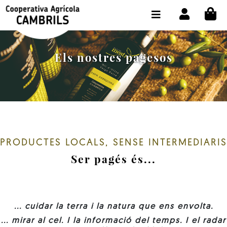
CI
BOTIGA COMPRA ONLINE
LA COOPERATIVA
Els nostres pagesos
OLEOTOUR
PRODUCTES
ALMÀSSERA
EL NOSTRE OLI
PRODUCTES LOCALS, SENSE INTERMEDIARIS
Ser pagés és...
CONTACTE
SELECCIONAR IDIOMA:
CAT
... cuidar la terra i la natura que ens envolta.
... mirar al cel. I la informació del temps. I el radar