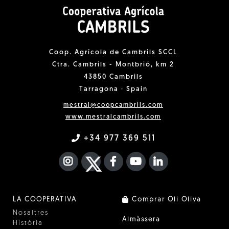
Coop. Agrícola de Cambrils SCCL
Ctra. Cambrils - Montbrió, km 2
43850 Cambrils
Tarragona · Spain
mestral@coopcambrils.com
www.mestralcambrils.com
+34 977 369 511
INSTAGRAM
TWITTER
FACEBOOK F
YOUTUBE
FA LINKEDIN I
LA COOPERATIVA
Comprar Oli Oliva
Nosaltres
Almàssera
Història