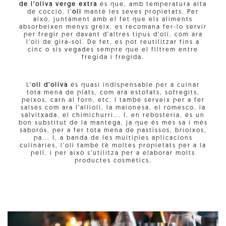
de l’oliva verge extra
és que, amb temperatura alta
de cocció, l’
oli
manté les seves propietats. Per
això, juntament amb el fet que els aliments
absorbeixen menys greix, es recomana fer-lo servir
per fregir per davant d’altres tipus d’oli, com ara
l’oli de gira-sol. De fet, es pot reutilitzar fins a
cinc o sis vegades sempre que el filtrem entre
fregida i fregida.
L’
oli d’oliva
és quasi indispensable per a cuinar
tota mena de plats, com ara estofats, sofregits,
peixos, carn al forn, etc. I també serveix per a fer
salses com ara l’allioli, la maionesa, el romesco, la
salvitxada, el chimichurri... I, en rebosteria, és un
bon substitut de la mantega, ja que és més sa i més
saborós, per a fer tota mena de pastissos, brioixos,
pa... I, a banda de les múltiples aplicacions
culinàries, l’oli també té moltes propietats per a la
pell, i per això s’utilitza per a elaborar molts
productes cosmètics.