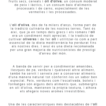
fruits secs, cereals i
oli d'oliva
; un consum moderat
de peix i làctics, i un consum baix d'aliments
processats i de carns, especialment de les
vermelles i les processades.
L’
oli d’oliva
, des de fa milers d’anys, forma part de
la tradició culinària de les nostres terres. Tant és
així, que ja en temps dels grecs i els romans l’
oli
era un condiment molt apreciat. I la tradició de
cultivar
oliveres
i de fer
oli
i utilitzar-lo com a part
essencial de la dieta mediterrània ha perdurat fins
als nostres dies. I avui és una dieta recomanada
per una gran majoria de nutricionistes de prestigi
d’arreu del món.
A banda de servir per a condimentar amanides,
llesques de pa, verdura i qualsevol altre aliment,
també ha servit i serveix per a conservar aliments
d’una manera natural tot conferint-los un sabor ben
especial. Peix, verdures com l’escalivada, bolets i
formatges són alguns dels aliments que, submergits
en oli d’oliva, mantenen la pròpia textura, i alhora
els afegeix noves aromes irresistibles.
Una de les característiques més destacables de l’
oli