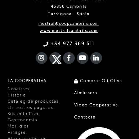
43850 Cambrils
Tarragona · Spain
mestral@coopcambrils.com
www.mestralcambrils.com
+34 977 369 511
INSTAGRAM
TWITTER
FACEBOOK F
YOUTUBE
FA LINKEDIN I
LA COOPERATIVA
Comprar Oli Oliva
Nosaltres
Almàssera
Història
Catàleg de productes
Vídeo Cooperativa
Els nostres pagesos
Sostenibilitat
Contacte
Gastronomia
Molí d'oli
Vinagre
Altres productes