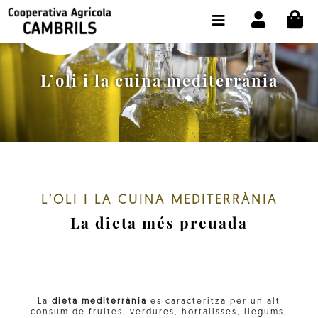
CI
BOTIGA COMPRA ONLINE
LA COOPERATIVA
L’oli i la cuina mediterrània
OLEOTOUR
PRODUCTES
ALMÀSSERA
EL NOSTRE OLI
L’OLI I LA CUINA MEDITERRÀNIA
La dieta més preuada
CONTACTE
SELECCIONAR IDIOMA:
CAT
La
dieta mediterrània
es caracteritza per un alt
consum de fruites, verdures, hortalisses, llegums,