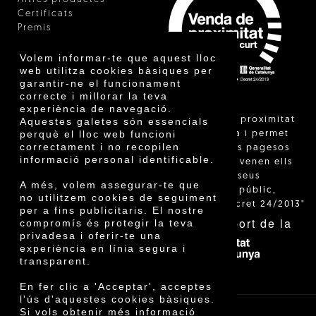
Certificats
Premis
Innovació
Volem informar-te que aquest lloc
web utilitza cookies bàsiques per
garantir-ne el funcionament
correcte i millorar la teva
experiència de navegació.
"La venda de proximitat
Aquestes galetes són essencials
perquè el lloc web funcioni
està regulada i permet
correctament i no recopilen
identificar els pagesos
informació personal identificable.
catalans que venen ells
mateixos els seus
A més, volem assegurar-te que
productes al públic,
no utilitzem cookies de seguiment
segons el Decret 24/2013"
per a fins publicitaris. El nostre
Amb el suport de la
compromís és protegir la teva
privadesa i oferir-te una
experiència en línia segura i
transparent.
En fer clic a 'Acceptar', acceptes
l'ús d'aquestes cookies bàsiques.
Si vols obtenir més informació