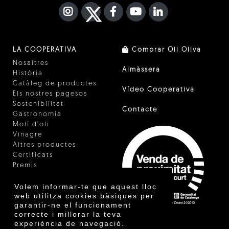
INSTAGRAM
TWITTER
FACEBOOK F
YOUTUBE
FA LINKEDIN I
LA COOPERATIVA
Comprar Oli Oliva
Nosaltres
Almàssera
Història
Catàleg de productes
Vídeo Cooperativa
Els nostres pagesos
Sostenibilitat
Contacte
Gastronomia
Molí d'oli
Vinagre
Altres productes
Certificats
Premis
Innovació
Volem informar-te que aquest lloc
web utilitza cookies bàsiques per
garantir-ne el funcionament
correcte i millorar la teva
experiència de navegació.