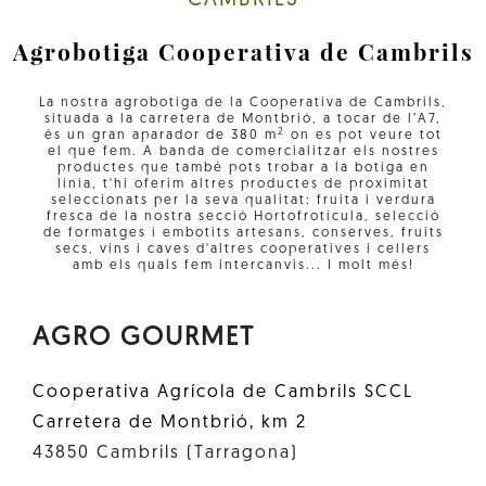
CAMBRILS
Agrobotiga Cooperativa de Cambrils
La nostra agrobotiga de la Cooperativa de Cambrils,
situada a la carretera de Montbrió, a tocar de l’A7,
2
és un gran aparador de 380 m
on es pot veure tot
el que fem. A banda de comercialitzar els nostres
productes que també pots trobar a la botiga en
línia, t'hi oferim altres productes de proximitat
seleccionats per la seva qualitat: fruita i verdura
fresca de la nostra secció Hortofrotícula, selecció
de formatges i embotits artesans, conserves, fruits
secs, vins i caves d'altres cooperatives i cellers
amb els quals fem intercanvis... I molt més!
AGRO GOURMET
Cooperativa Agrícola de Cambrils SCCL
Carretera de Montbrió, km 2
43850 Cambrils (Tarragona)