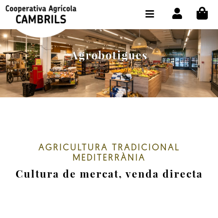
CI
BOTIGA COMPRA ONLINE
LA COOPERATIVA
Agrobotigues
OLEOTOUR
PRODUCTES
ALMÀSSERA
EL NOSTRE OLI
AGRICULTURA TRADICIONAL
CONTACTE
MEDITERRÀNIA
Cultura de mercat, venda directa
SELECCIONAR IDIOMA:
CAT