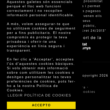
"La venda de proximitat
Aquestes galetes són essencials
perquè el lloc web funcioni
està regulada i permet
correctament i no recopilen
identificar els pagesos
informació personal identificable.
catalans que venen ells
mateixos els seus
A més, volem assegurar-te que
productes al públic,
no utilitzem cookies de seguiment
segons el Decret 24/2013"
per a fins publicitaris. El nostre
Amb el suport de la
compromís és protegir la teva
privadesa i oferir-te una
experiència en línia segura i
transparent.
En fer clic a 'Acceptar', acceptes
l'ús d'aquestes cookies bàsiques.
Si vols obtenir més informació
sobre com utilitzem les cookies o
Cooperativa Agrícola de Cambrils SCCL | Copyright 2026
desitges personalitzar les teves
©
preferències de cookies, pots fer-
ho a la nostra Política de
·
·
Avís legal
Condicions de compra
Cookies.
·
Política de privacitat
Política de cookies
LLEGIR POLÍTICA DE COOKIES
ACCEPTO