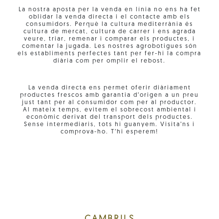
La nostra aposta per la venda en línia no ens ha fet
oblidar la venda directa i el contacte amb els
consumidors. Perquè la cultura mediterrània és
cultura de mercat, cultura de carrer i ens agrada
veure, triar, remenar i comparar els productes, i
comentar la jugada. Les nostres agrobotigues són
els establiments perfectes tant per fer-hi la compra
diària com per omplir el rebost.
La venda directa ens permet oferir diàriament
productes frescos amb garantia d’origen a un preu
just tant per al consumidor com per al productor.
Al mateix temps, evitem el sobrecost ambiental i
econòmic derivat del transport dels productes.
Sense intermediaris, tots hi guanyem. Visita’ns i
comprova-ho. T’hi esperem!