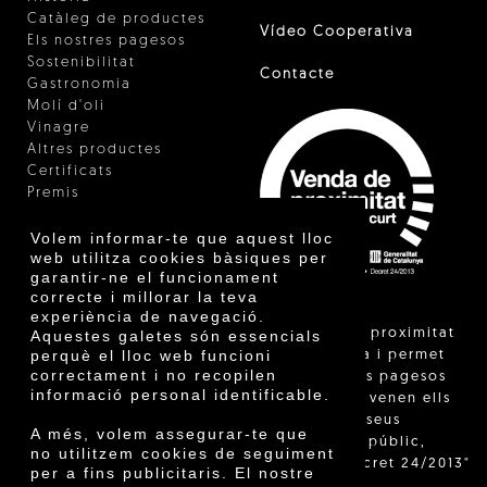
Catàleg de productes
Vídeo Cooperativa
Els nostres pagesos
Sostenibilitat
Contacte
Gastronomia
Molí d'oli
Vinagre
Altres productes
Certificats
Premis
Innovació
Volem informar-te que aquest lloc
web utilitza cookies bàsiques per
garantir-ne el funcionament
correcte i millorar la teva
experiència de navegació.
"La venda de proximitat
Aquestes galetes són essencials
perquè el lloc web funcioni
està regulada i permet
correctament i no recopilen
identificar els pagesos
informació personal identificable.
catalans que venen ells
mateixos els seus
A més, volem assegurar-te que
productes al públic,
no utilitzem cookies de seguiment
segons el Decret 24/2013"
per a fins publicitaris. El nostre