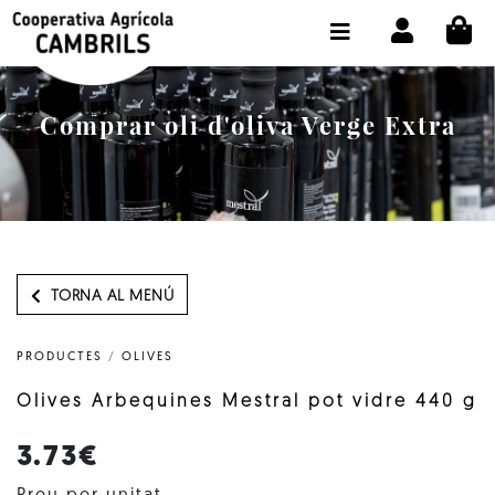
CI
BOTIGA COMPRA ONLINE
LA COOPERATIVA
Comprar oli d'oliva Verge Extra
OLEOTOUR
PRODUCTES
ALMÀSSERA
EL NOSTRE OLI
TORNA AL MENÚ
CONTACTE
PRODUCTES
/
OLIVES
SELECCIONAR IDIOMA:
CAT
Olives Arbequines Mestral pot vidre 440 g
3.73€