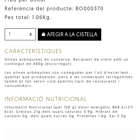
Preu per unitat
Referència del producte: BO000370
Pes total: 1.06Kg.
AFEGIR A LA CISTELLA
CARACTERÍSTIQUES
Olives arbequines en conserva. Recipient de vidre amb un
contingut de 440g (escorregut).
Les olives arbequines són conegudes per l'oli d'excel.lent
qualitat que produeixen, però a les comarques tarragonines
també es fan servir com aperitiu típic de restaurants i
consumidors.
INFORMACIÓ NUTRICIONAL
Informació Nutricional (per 100 g) Valor energètic 868 kJ/211
kcal, Greixos 21g dels quals saturats 3.9g, Hidrats de
carboni 0g, dels quals sucres 0g. Proteïnes 1.6g. Sal 3.3g