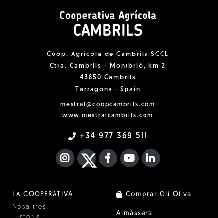
Coop. Agrícola de Cambrils SCCL
Ctra. Cambrils - Montbrió, km 2
43850 Cambrils
Tarragona · Spain
mestral@coopcambrils.com
www.mestralcambrils.com
+34 977 369 511
INSTAGRAM
TWITTER
FACEBOOK F
YOUTUBE
FA LINKEDIN I
LA COOPERATIVA
Comprar Oli Oliva
Nosaltres
Almàssera
Història