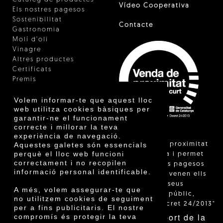
Vídeo Cooperativa
Els nostres pagesos
Sostenibilitat
Contacte
Gastronomia
Molí d'oli
Vinagre
Altres productes
Certificats
Premis
Innovació
Volem informar-te que aquest lloc
web utilitza cookies bàsiques per
garantir-ne el funcionament
correcte i millorar la teva
experiència de navegació.
"La venda de proximitat
Aquestes galetes són essencials
perquè el lloc web funcioni
està regulada i permet
correctament i no recopilen
identificar els pagesos
informació personal identificable.
catalans que venen ells
mateixos els seus
A més, volem assegurar-te que
productes al públic,
no utilitzem cookies de seguiment
segons el Decret 24/2013"
per a fins publicitaris. El nostre
Amb el suport de la
compromís és protegir la teva