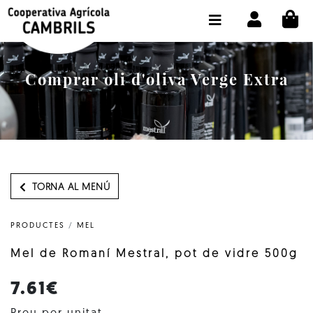
CI
BOTIGA COMPRA ONLINE
LA COOPERATIVA
Comprar oli d'oliva Verge Extra
OLEOTOUR
PRODUCTES
ALMÀSSERA
EL NOSTRE OLI
TORNA AL MENÚ
CONTACTE
PRODUCTES
/
MEL
SELECCIONAR IDIOMA:
CAT
Mel de Romaní Mestral, pot de vidre 500g
7.61€