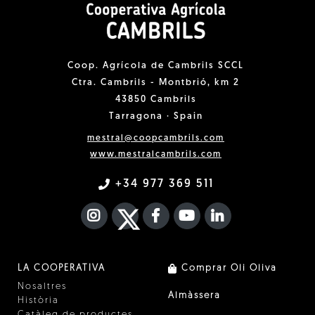
Coop. Agrícola de Cambrils SCCL
Ctra. Cambrils - Montbrió, km 2
43850 Cambrils
Tarragona · Spain
mestral@coopcambrils.com
www.mestralcambrils.com
+34 977 369 511
INSTAGRAM
TWITTER
FACEBOOK F
YOUTUBE
FA LINKEDIN I
LA COOPERATIVA
Comprar Oli Oliva
Nosaltres
Almàssera
Història
Catàleg de productes