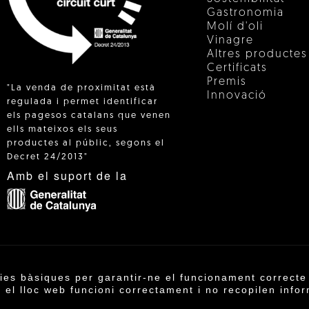
Gastronomia
Molí d'oli
Vinagre
Altres productes
Certificats
Premis
"La venda de proximitat està
Innovació
regulada i permet identificar
els pagesos catalans que venen
ells mateixos els seus
 IN
productes al públic, segons el
Decret 24/2013"
Amb el suport de la
ies bàsiques per garantir-ne el funcionament correcte 
operativa Agrícola de Cambrils SCCL | Copyright 202
el lloc web funcioni correctament i no recopilen infor
Condicions de compra
·
Política de privacitat
·
Polít