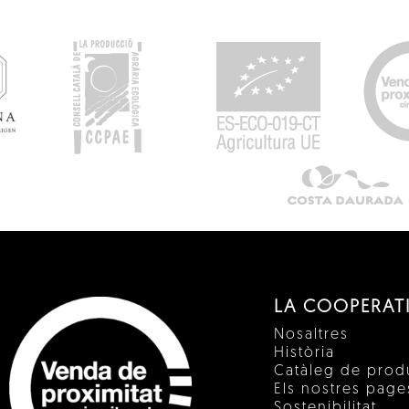
LA COOPERAT
Nosaltres
Història
Catàleg de prod
Els nostres pag
Sostenibilitat