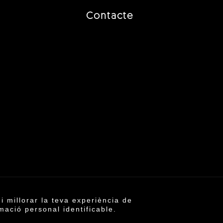
Contacte
i millorar la teva experiència de
6 ©
mació personal identificable.
ica de cookies