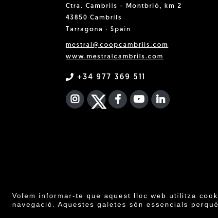
Ctra. Cambrils - Montbrió, km 2
43850 Cambrils
Tarragona · Spain
mestral@coopcambrils.com
www.mestralcambrils.com
+34 977 369 511
INSTAGRAM
TWITTER
FACEBOOK F
YOUTUBE
FA LINKEDIN
Volem informar-te que aquest lloc web utilitza cook
Co
navegació. Aquestes galetes són essencials perquè 
Avís legal
·