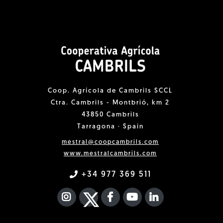
Coop. Agrícola de Cambrils SCCL
Ctra. Cambrils - Montbrió, km 2
43850 Cambrils
Tarragona · Spain
mestral@coopcambrils.com
www.mestralcambrils.com
+34 977 369 511
INSTAGRAM
TWITTER
FACEBOOK F
YOUTUBE
FA LINKEDIN I