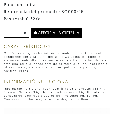
Preu per unitat
Referència del producte: BO000415
Pes total: 0.52Kg.
AFEGIR A LA CISTELLA
CARACTERÍSTIQUES
Oli d'oliva verge extra infusionat amb llimona. Un autèntic
condiment per a la cuina del segle XXI. Línia de condiments
elaborats amb oli d'oliva verge extra arbequina infusionats
amb una sèrie d'ingredients de primera qualitat. Ideal per a
pizzes, pasta, arrossos, amanides, peixos, carpaccio,
postres, carns...
INFORMACIÓ NUTRICIONAL
Informació nutricional (per 100ml): Valor energètic 3441kJ /
837kcal, Greixos 93g, de les quals saturats 13g, Hidrats de
carboni 0g, dels quals sucres 0g, Proteïnes 0g, Sal 0g.
Conservar en lloc sec, fresc i protegit de la llum.