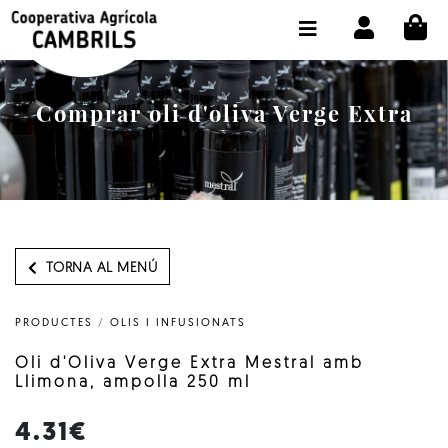
CI
BOTIGA COMPRA ONLINE
LA COOPERATIVA
Comprar oli d'oliva Verge Extra
OLEOTOUR
PRODUCTES
ALMÀSSERA
EL NOSTRE OLI
TORNA AL MENÚ
CONTACTE
PRODUCTES
/
OLIS I INFUSIONATS
SELECCIONAR IDIOMA:
CAT
Oli d'Oliva Verge Extra Mestral amb
Llimona, ampolla 250 ml
4.31€