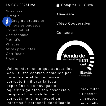
LA COOPERATIVA
Comprar Oli Oliva
Nosaltres
Almàssera
Història
Catàleg de productes
Vídeo Cooperativa
Els nostres pagesos
Sostenibilitat
Contacte
Gastronomia
Molí d'oli
Vinagre
Altres productes
Certificats
Premis
Innovació
Volem informar-te que aquest lloc
web utilitza cookies bàsiques per
garantir-ne el funcionament
correcte i millorar la teva
experiència de navegació.
"La venda de proximitat
Aquestes galetes són essencials
perquè el lloc web funcioni
està regulada i permet
correctament i no recopilen
identificar els pagesos
informació personal identificable.
catalans que venen ells