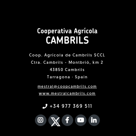
Coop. Agrícola de Cambrils SCCL
Ctra. Cambrils - Montbrió, km 2
43850 Cambrils
Tarragona · Spain
mestral@coopcambrils.com
www.mestralcambrils.com
+34 977 369 511
INSTAGRAM
TWITTER
FACEBOOK F
YOUTUBE
FA LINKEDIN I