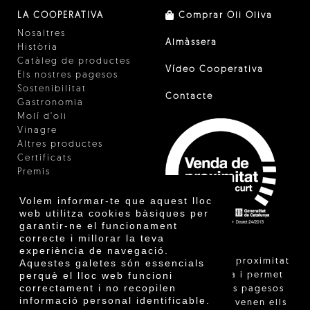
LA COOPERATIVA
Comprar Oli Oliva
Nosaltres
Almàssera
Història
Catàleg de productes
Vídeo Cooperativa
Els nostres pagesos
Sostenibilitat
Contacte
Gastronomia
Molí d'oli
Vinagre
Altres productes
Certificats
Premis
Innovació
Volem informar-te que aquest lloc
web utilitza cookies bàsiques per
garantir-ne el funcionament
correcte i millorar la teva
experiència de navegació.
"La venda de proximitat
Aquestes galetes són essencials
perquè el lloc web funcioni
està regulada i permet
correctament i no recopilen
identificar els pagesos
informació personal identificable.
catalans que venen ells