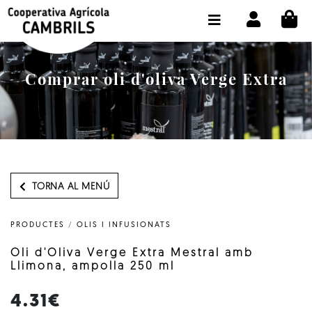
CI
BOTIGA COMPRA ONLINE
LA COOPERATIVA
Comprar oli d'oliva Verge Extra
OLEOTOUR
PRODUCTES
ALMÀSSERA
EL NOSTRE OLI
TORNA AL MENÚ
CONTACTE
PRODUCTES
/
OLIS I INFUSIONATS
SELECCIONAR IDIOMA:
CAT
Oli d'Oliva Verge Extra Mestral amb
Llimona, ampolla 250 ml
4.31€