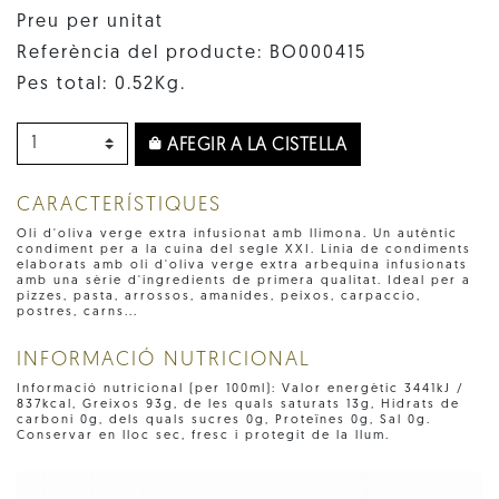
Preu per unitat
Referència del producte: BO000415
Pes total: 0.52Kg.
AFEGIR A LA CISTELLA
CARACTERÍSTIQUES
Oli d'oliva verge extra infusionat amb llimona. Un autèntic
condiment per a la cuina del segle XXI. Línia de condiments
elaborats amb oli d'oliva verge extra arbequina infusionats
amb una sèrie d'ingredients de primera qualitat. Ideal per a
pizzes, pasta, arrossos, amanides, peixos, carpaccio,
postres, carns...
INFORMACIÓ NUTRICIONAL
Informació nutricional (per 100ml): Valor energètic 3441kJ /
837kcal, Greixos 93g, de les quals saturats 13g, Hidrats de
carboni 0g, dels quals sucres 0g, Proteïnes 0g, Sal 0g.
Conservar en lloc sec, fresc i protegit de la llum.