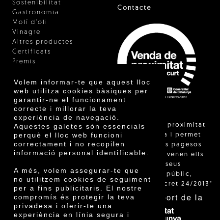
Sostenibilitat
Contacte
Gastronomia
Molí d'oli
Vinagre
Altres productes
Certificats
Premis
Innovació
Volem informar-te que aquest lloc
web utilitza cookies bàsiques per
garantir-ne el funcionament
correcte i millorar la teva
experiència de navegació.
"La venda de proximitat
Aquestes galetes són essencials
perquè el lloc web funcioni
està regulada i permet
correctament i no recopilen
identificar els pagesos
informació personal identificable.
catalans que venen ells
mateixos els seus
A més, volem assegurar-te que
productes al públic,
no utilitzem cookies de seguiment
segons el Decret 24/2013"
per a fins publicitaris. El nostre
Amb el suport de la
compromís és protegir la teva
privadesa i oferir-te una
experiència en línia segura i