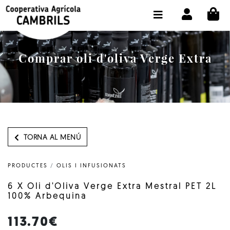
CI
BOTIGA COMPRA ONLINE
LA COOPERATIVA
Comprar oli d'oliva Verge Extra
OLEOTOUR
PRODUCTES
ALMÀSSERA
EL NOSTRE OLI
TORNA AL MENÚ
CONTACTE
PRODUCTES
/
OLIS I INFUSIONATS
SELECCIONAR IDIOMA:
CAT
6 X Oli d'Oliva Verge Extra Mestral PET 2L
100% Arbequina
113.70€