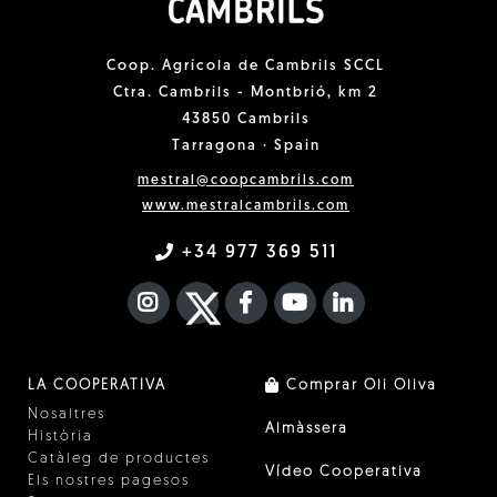
Coop. Agrícola de Cambrils SCCL
Ctra. Cambrils - Montbrió, km 2
43850 Cambrils
Tarragona · Spain
mestral@coopcambrils.com
www.mestralcambrils.com
+34 977 369 511
INSTAGRAM
TWITTER
FACEBOOK F
YOUTUBE
FA LINKEDIN I
LA COOPERATIVA
Comprar Oli Oliva
Nosaltres
Almàssera
Història
Catàleg de productes
Vídeo Cooperativa
Els nostres pagesos