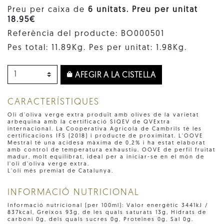
Preu per caixa de
6 unitats. Preu per unitat
18.95€
Referència del producte: BO000501
Pes total: 11.89Kg. Pes per unitat: 1.98Kg.
AFEGIR A LA CISTELLA
CARACTERÍSTIQUES
Oli d'oliva verge extra produït amb olives de la varietat
arbequina amb la certificació SIQEV de QVExtra
internacional. La Cooperativa Agrícola de Cambrils té les
certificacions IFS (2018) i producte de proximitat. L'OOVE
Mestral té una acidesa màxima de 0,2% i ha estat elaborat
amb control de temperatura exhaustiu. OOVE de perfil fruitat
madur, molt equilibrat, ideal per a iniciar-se en el món de
l'oli d'oliva verge extra.
L'oli més premiat de Catalunya.
INFORMACIÓ NUTRICIONAL
Informació nutricional (per 100ml): Valor energètic 3441kJ /
837kcal, Greixos 93g, de les quals saturats 13g, Hidrats de
carboni 0g, dels quals sucres 0g, Proteïnes 0g, Sal 0g.