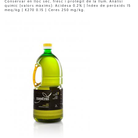
Conservar en lloc sec, fresc i protegit de la llum. Anàlisi
químic (valors màxims): Acidesa 0.2% | Índex de peròxids 15
meq/kg | K270 0.15 | Ceres 250 mg/kg.