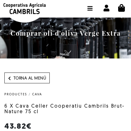
CI
BOTIGA COMPRA ONLINE
LA COOPERATIVA
Comprar oli d'oliva Verge Extra
OLEOTOUR
PRODUCTES
ALMÀSSERA
EL NOSTRE OLI
TORNA AL MENÚ
CONTACTE
PRODUCTES
/
CAVA
SELECCIONAR IDIOMA:
CAT
6 X Cava Celler Cooperatiu Cambrils Brut-
Nature 75 cl
43.82€