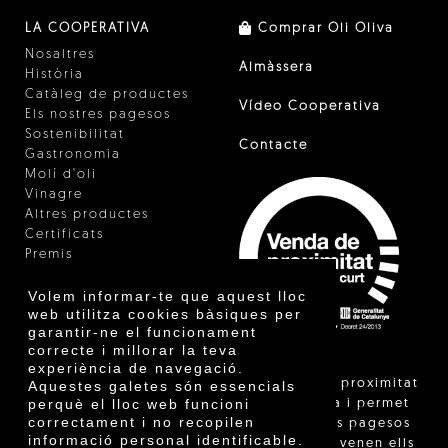
LA COOPERATIVA
Comprar Oli Oliva
Nosaltres
Almàssera
Història
Catàleg de productes
Vídeo Cooperativa
Els nostres pagesos
Sostenibilitat
Contacte
Gastronomia
Molí d'oli
Vinagre
Altres productes
Certificats
Premis
Innovació
Volem informar-te que aquest lloc
web utilitza cookies bàsiques per
garantir-ne el funcionament
correcte i millorar la teva
experiència de navegació.
"La venda de proximitat
Aquestes galetes són essencials
perquè el lloc web funcioni
està regulada i permet
correctament i no recopilen
identificar els pagesos
informació personal identificable.
catalans que venen ells