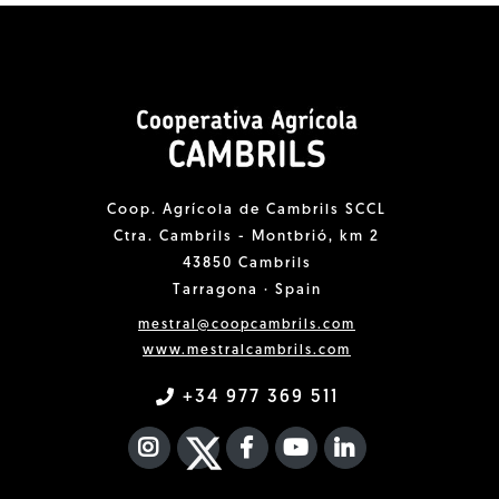
Coop. Agrícola de Cambrils SCCL
Ctra. Cambrils - Montbrió, km 2
43850 Cambrils
Tarragona · Spain
mestral@coopcambrils.com
www.mestralcambrils.com
+34 977 369 511
INSTAGRAM
TWITTER
FACEBOOK F
YOUTUBE
FA LINKEDIN I