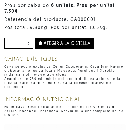
Preu per caixa de
6 unitats. Preu per unitat
7.30€
Referència del producte: CA000001
Pes total: 9.90Kg. Pes per unitat: 1.65Kg.
AFEGIR A LA CISTELLA
CARACTERÍSTIQUES
Cava selecció exclusiva Celler Cooperatiu. Cava Brut Nature
elaborat amb les varietats Macabeu, Perellada i Xarel.lo
mitjançant el mètode tradicional.
Ampolles de 750 ml amb la col·lecció d' il.lustracions de la
façana marítima de Cambrils. Xapa commemorativa de
col·lecció.
INFORMACIÓ NUTRICIONAL
Es un cava fresc i afruïtat de la millor de les varietats de
Xarl.lo Macabeu i Parellada. Serviu-hu a una temperatura de
6 a 8ª C