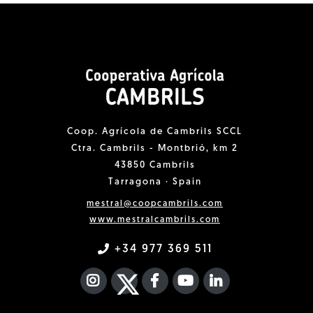
Coop. Agrícola de Cambrils SCCL
Ctra. Cambrils - Montbrió, km 2
43850 Cambrils
Tarragona · Spain
mestral@coopcambrils.com
www.mestralcambrils.com
+34 977 369 511
INSTAGRAM
TWITTER
FACEBOOK F
YOUTUBE
FA LINKEDIN I