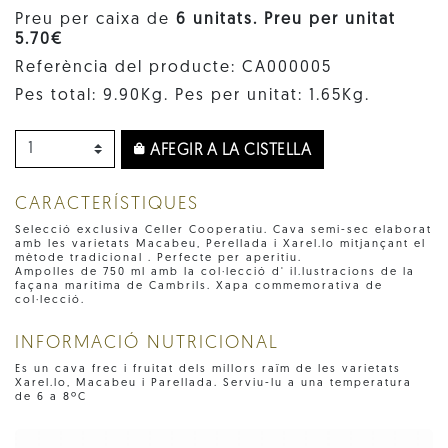
Preu per caixa de
6 unitats. Preu per unitat
5.70€
Referència del producte: CA000005
Pes total: 9.90Kg. Pes per unitat: 1.65Kg.
AFEGIR A LA CISTELLA
CARACTERÍSTIQUES
Selecció exclusiva Celler Cooperatiu. Cava semi-sec elaborat
amb les varietats Macabeu, Perellada i Xarel.lo mitjançant el
mètode tradicional . Perfecte per aperitiu.
Ampolles de 750 ml amb la col·lecció d' il.lustracions de la
façana marítima de Cambrils. Xapa commemorativa de
col·lecció.
INFORMACIÓ NUTRICIONAL
Es un cava frec i fruitat dels millors raïm de les varietats
Xarel.lo, Macabeu i Parellada. Serviu-lu a una temperatura
de 6 a 8ºC