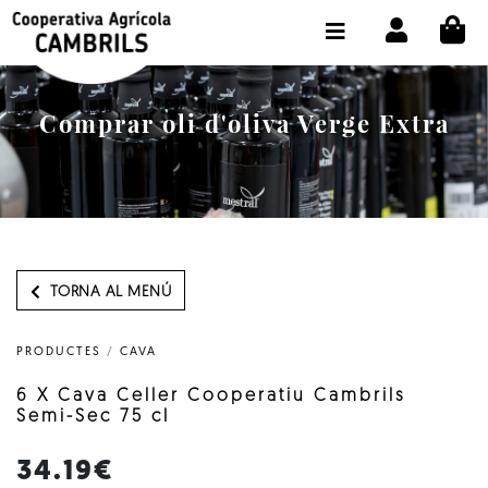
CI
BOTIGA COMPRA ONLINE
LA COOPERATIVA
Comprar oli d'oliva Verge Extra
OLEOTOUR
PRODUCTES
ALMÀSSERA
EL NOSTRE OLI
TORNA AL MENÚ
CONTACTE
PRODUCTES
/
CAVA
SELECCIONAR IDIOMA:
CAT
6 X Cava Celler Cooperatiu Cambrils
Semi-Sec 75 cl
34.19€