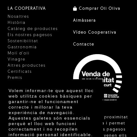
LA COOPERATIVA
Comprar Oli Oliva
Nosaltres
Almàssera
Història
Catàleg de productes
Vídeo Cooperativa
Els nostres pagesos
Sostenibilitat
Contacte
Gastronomia
Molí d'oli
Vinagre
Altres productes
Certificats
Premis
Innovació
Volem informar-te que aquest lloc
web utilitza cookies bàsiques per
garantir-ne el funcionament
correcte i millorar la teva
experiència de navegació.
"La venda de proximitat
Aquestes galetes són essencials
perquè el lloc web funcioni
està regulada i permet
correctament i no recopilen
identificar els pagesos
informació personal identificable.
catalans que venen ells