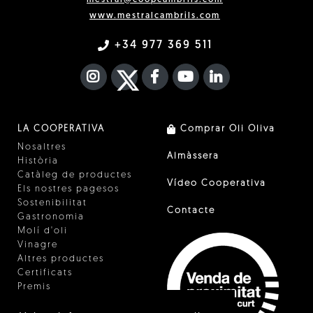
mestral@coopcambrils.com
www.mestralcambrils.com
+34 977 369 511
INSTAGRAM
TWITTER
FACEBOOK F
YOUTUBE
FA LINKEDIN I
LA COOPERATIVA
Comprar Oli Oliva
Nosaltres
Almàssera
Història
Catàleg de productes
Vídeo Cooperativa
Els nostres pagesos
Sostenibilitat
Contacte
Gastronomia
Molí d'oli
Vinagre
Altres productes
Certificats
Premis
Innovació