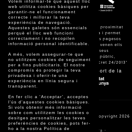
Volem informar-te que aquest lloc
web utilitza cookies bàsiques per
garantir-ne el funcionament
correcte i millorar la teva
experiència de navegació.
"La venda de proximitat
Aquestes galetes són essencials
perquè el lloc web funcioni
està regulada i permet
correctament i no recopilen
identificar els pagesos
informació personal identificable.
catalans que venen ells
mateixos els seus
A més, volem assegurar-te que
productes al públic,
no utilitzem cookies de seguiment
segons el Decret 24/2013"
per a fins publicitaris. El nostre
Amb el suport de la
compromís és protegir la teva
privadesa i oferir-te una
experiència en línia segura i
transparent.
En fer clic a 'Acceptar', acceptes
l'ús d'aquestes cookies bàsiques.
Si vols obtenir més informació
sobre com utilitzem les cookies o
Cooperativa Agrícola de Cambrils SCCL | Copyright 2026
desitges personalitzar les teves
©
preferències de cookies, pots fer-
ho a la nostra Política de
·
·
Avís legal
Condicions de compra