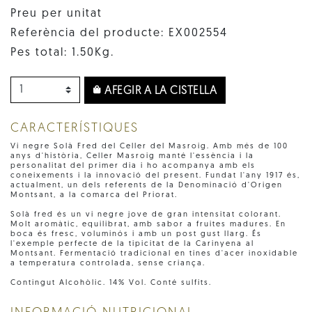
Preu per unitat
Referència del producte: EX002554
Pes total: 1.50Kg.
AFEGIR A LA CISTELLA
CARACTERÍSTIQUES
Vi negre Solà Fred del Celler del Masroig. Amb més de 100
anys d'història, Celler Masroig manté l'essència i la
personalitat del primer dia i ho acompanya amb els
coneixements i la innovació del present. Fundat l'any 1917 és,
actualment, un dels referents de la Denominació d'Origen
Montsant, a la comarca del Priorat.
Solà fred és un vi negre jove de gran intensitat colorant.
Molt aromàtic, equilibrat, amb sabor a fruites madures. En
boca és fresc, voluminós i amb un post gust llarg. És
l'exemple perfecte de la tipicitat de la Carinyena al
Montsant. Fermentació tradicional en tines d'acer inoxidable
a temperatura controlada, sense criança.
Contingut Alcohòlic. 14% Vol. Conté sulfits.