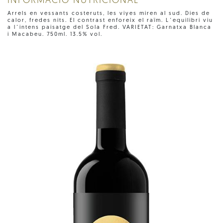
INFORMACIÓ NUTRICIONAL
Arrels en vessants costeruts, les viyes miren al sud. Dies de
calor, fredes nits. El contrast enforeix el raïm. L´equilibri viu
a l´intens paisatge del Sola Fred. VARIETAT: Garnatxa Blanca
i Macabeu. 750ml. 13.5% vol.