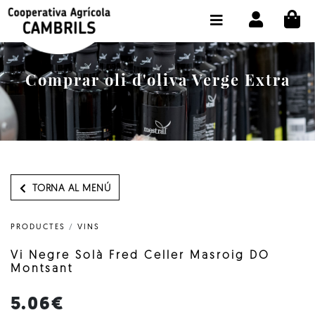
CI
BOTIGA COMPRA ONLINE
LA COOPERATIVA
Comprar oli d'oliva Verge Extra
OLEOTOUR
PRODUCTES
ALMÀSSERA
EL NOSTRE OLI
TORNA AL MENÚ
CONTACTE
PRODUCTES
/
VINS
SELECCIONAR IDIOMA:
CAT
Vi Negre Solà Fred Celler Masroig DO
Montsant
5.06€