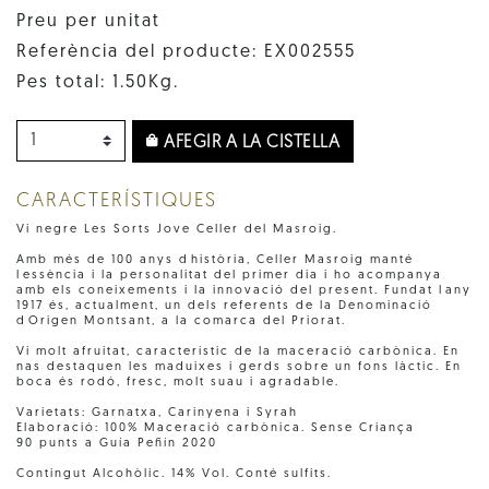
Preu per unitat
Referència del producte: EX002555
Pes total: 1.50Kg.
AFEGIR A LA CISTELLA
CARACTERÍSTIQUES
Vi negre Les Sorts Jove Celler del Masroig.
Amb més de 100 anys dhistòria, Celler Masroig manté
lessència i la personalitat del primer dia i ho acompanya
amb els coneixements i la innovació del present. Fundat lany
1917 és, actualment, un dels referents de la Denominació
dOrigen Montsant, a la comarca del Priorat.
Vi molt afruitat, característic de la maceració carbònica. En
nas destaquen les maduixes i gerds sobre un fons làctic. En
boca és rodó, fresc, molt suau i agradable.
Varietats: Garnatxa, Carinyena i Syrah
Elaboració: 100% Maceració carbònica. Sense Criança
90 punts a Guía Peñín 2020
Contingut Alcohòlic. 14% Vol. Conté sulfits.