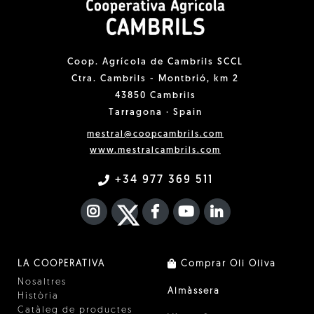
Coop. Agrícola de Cambrils SCCL
Ctra. Cambrils - Montbrió, km 2
43850 Cambrils
Tarragona · Spain
mestral@coopcambrils.com
www.mestralcambrils.com
+34 977 369 511
INSTAGRAM
TWITTER
FACEBOOK F
YOUTUBE
FA LINKEDIN I
LA COOPERATIVA
Comprar Oli Oliva
Nosaltres
Almàssera
Història
Catàleg de productes