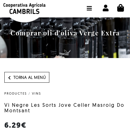
CI
BOTIGA COMPRA ONLINE
LA COOPERATIVA
Comprar oli d'oliva Verge Extra
OLEOTOUR
PRODUCTES
ALMÀSSERA
EL NOSTRE OLI
TORNA AL MENÚ
CONTACTE
PRODUCTES
/
VINS
SELECCIONAR IDIOMA:
CAT
Vi Negre Les Sorts Jove Celler Masroig Do
Montsant
6.29€