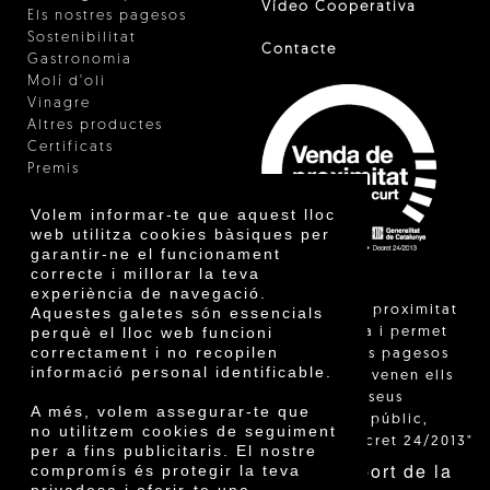
Vídeo Cooperativa
Els nostres pagesos
Sostenibilitat
Contacte
Gastronomia
Molí d'oli
Vinagre
Altres productes
Certificats
Premis
Innovació
Volem informar-te que aquest lloc
web utilitza cookies bàsiques per
garantir-ne el funcionament
correcte i millorar la teva
experiència de navegació.
"La venda de proximitat
Aquestes galetes són essencials
perquè el lloc web funcioni
està regulada i permet
correctament i no recopilen
identificar els pagesos
informació personal identificable.
catalans que venen ells
mateixos els seus
A més, volem assegurar-te que
productes al públic,
no utilitzem cookies de seguiment
segons el Decret 24/2013"
per a fins publicitaris. El nostre
Amb el suport de la
compromís és protegir la teva