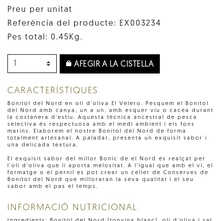
Preu per unitat
Referència del producte: EX003234
Pes total: 0.45Kg.
AFEGIR A LA CISTELLA
CARACTERÍSTIQUES
Bonítol del Nord en oli d'oliva El Velero. Pesquem el Bonítol
del Nord amb canya, un a un, amb esquer viu o cacea durant
la costanera d'estiu. Aquesta tècnica ancestral de pesca
selectiva és respectuosa amb el medi ambient i els fons
marins. Elaborem el nostre Bonítol del Nord de forma
totalment artesanal. A paladar, presenta un exquisit sabor i
una delicada textura.
El exquisit sabor del millor Bonic de el Nord és realçat per
l'oli d'oliva que li aporta melositat. A l'igual que amb el vi, el
formatge o el pernil es pot crear un celler de Conserves de
Bonítol del Nord que milloraran la seva qualitat i el seu
sabor amb el pas el temps.
INFORMACIÓ NUTRICIONAL
Ingredients: Bonitol del Nord (tonyina blanc), oli d'oliva i sal