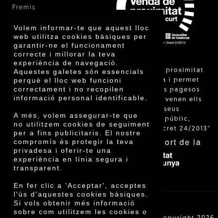
Premis
Innovació
Volem informar-te que aquest lloc
web utilitza cookies bàsiques per
garantir-ne el funcionament
correcte i millorar la teva
experiència de navegació.
"La venda de proximitat
Aquestes galetes són essencials
perquè el lloc web funcioni
està regulada i permet
correctament i no recopilen
identificar els pagesos
informació personal identificable.
catalans que venen ells
mateixos els seus
A més, volem assegurar-te que
productes al públic,
no utilitzem cookies de seguiment
segons el Decret 24/2013"
per a fins publicitaris. El nostre
Amb el suport de la
compromís és protegir la teva
privadesa i oferir-te una
experiència en línia segura i
transparent.
En fer clic a 'Acceptar', acceptes
l'ús d'aquestes cookies bàsiques.
Si vols obtenir més informació
sobre com utilitzem les cookies o