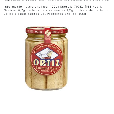
Informació nutricional per 100g: Energia 703KJ (168 kcal),
Greixos 6,7g de les quals saturades 1,2g, hidrats de carboni
0g dels quals sucres 0g, Proteïnes 27g, sal 0,5g