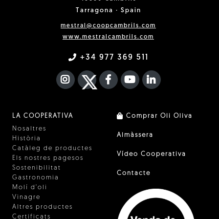
Tarragona · Spain
mestral@coopcambrils.com
www.mestralcambrils.com
+34 977 369 511
INSTAGRAM
TWITTER
FACEBOOK F
YOUTUBE
FA LINKEDIN I
LA COOPERATIVA
Comprar Oli Oliva
Nosaltres
Almàssera
Història
Catàleg de productes
Vídeo Cooperativa
Els nostres pagesos
Sostenibilitat
Contacte
Gastronomia
Molí d'oli
Vinagre
Altres productes
Certificats