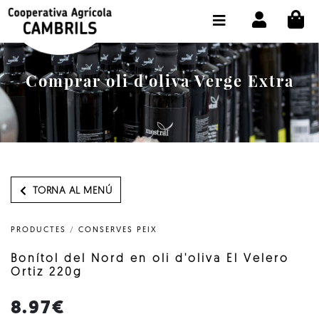
CI
BOTIGA COMPRA ONLINE
LA COOPERATIVA
Comprar oli d'oliva Verge Extra
OLEOTOUR
PRODUCTES
ALMÀSSERA
EL NOSTRE OLI
TORNA AL MENÚ
CONTACTE
PRODUCTES
/
CONSERVES PEIX
SELECCIONAR IDIOMA:
CAT
Bonítol del Nord en oli d'oliva El Velero
Ortiz 220g
8.97€