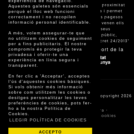
experiència de navegació.
"La venda de proximitat
Aquestes galetes són essencials
perquè el lloc web funcioni
està regulada i permet
correctament i no recopilen
identificar els pagesos
informació personal identificable.
catalans que venen ells
mateixos els seus
A més, volem assegurar-te que
productes al públic,
no utilitzem cookies de seguiment
segons el Decret 24/2013"
per a fins publicitaris. El nostre
Amb el suport de la
compromís és protegir la teva
privadesa i oferir-te una
experiència en línia segura i
transparent.
En fer clic a 'Acceptar', acceptes
l'ús d'aquestes cookies bàsiques.
Si vols obtenir més informació
sobre com utilitzem les cookies o
Cooperativa Agrícola de Cambrils SCCL | Copyright 2026
desitges personalitzar les teves
©
preferències de cookies, pots fer-
ho a la nostra Política de
·
·
Avís legal
Condicions de compra
Cookies.
·
Política de privacitat
Política de cookies
LLEGIR POLÍTICA DE COOKIES
ACCEPTO