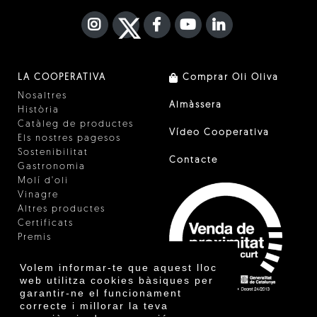
INSTAGRAM
TWITTER
FACEBOOK F
YOUTUBE
FA LINKEDIN I
LA COOPERATIVA
Comprar Oli Oliva
Nosaltres
Almàssera
Història
Catàleg de productes
Vídeo Cooperativa
Els nostres pagesos
Sostenibilitat
Contacte
Gastronomia
Molí d'oli
Vinagre
Altres productes
Certificats
Premis
Innovació
Volem informar-te que aquest lloc
web utilitza cookies bàsiques per
garantir-ne el funcionament
correcte i millorar la teva