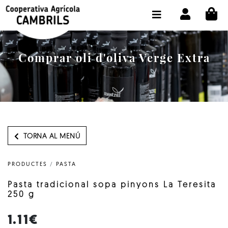
CI
BOTIGA COMPRA ONLINE
LA COOPERATIVA
Comprar oli d'oliva Verge Extra
OLEOTOUR
PRODUCTES
ALMÀSSERA
EL NOSTRE OLI
TORNA AL MENÚ
CONTACTE
PRODUCTES
/
PASTA
SELECCIONAR IDIOMA:
CAT
Pasta tradicional sopa pinyons La Teresita
250 g
1.11€