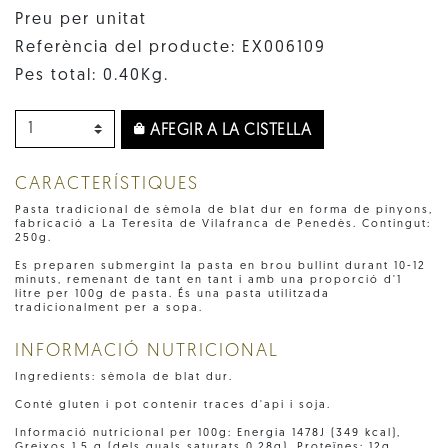
Preu per unitat
Referència del producte: EX006109
Pes total: 0.40Kg.
AFEGIR A LA CISTELLA
CARACTERÍSTIQUES
Pasta tradicional de sèmola de blat dur en forma de pinyons,
fabricació a La Teresita de Vilafranca de Penedès. Contingut:
250g.
Es preparen submergint la pasta en brou bullint durant 10-12
minuts, remenant de tant en tant i amb una proporció d'1
litre per 100g de pasta. És una pasta utilitzada
tradicionalment per a sopa.
INFORMACIÓ NUTRICIONAL
Ingredients: sèmola de blat dur.
Conté gluten i pot contenir traces d'api i soja.
Informació nutricional per 100g: Energia 1478J (349 kcal),
Greixos 1,5 g (dels quals saturats 0,28g), Proteïnes: 12g,