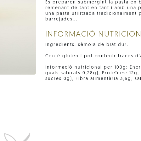
Es preparen submergint la pasta en b
remenant de tant en tant i amb una p
una pasta utilitzada tradicionalment 
barrejades...
INFORMACIÓ NUTRICIO
Ingredients: sèmola de blat dur.
Conté gluten i pot contenir traces d'a
Informació nutricional per 100g: Energ
quals saturats 0,28g), Proteïnes: 12g
sucres 0g), Fibra alimentària 3,6g, sa