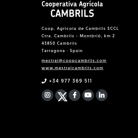
Coop. Agrícola de Cambrils SCCL
Ctra. Cambrils - Montbrió, km 2
43850 Cambrils
Tarragona · Spain
mestral@coopcambrils.com
www.mestralcambrils.com
+34 977 369 511
INSTAGRAM
TWITTER
FACEBOOK F
YOUTUBE
FA LINKEDIN