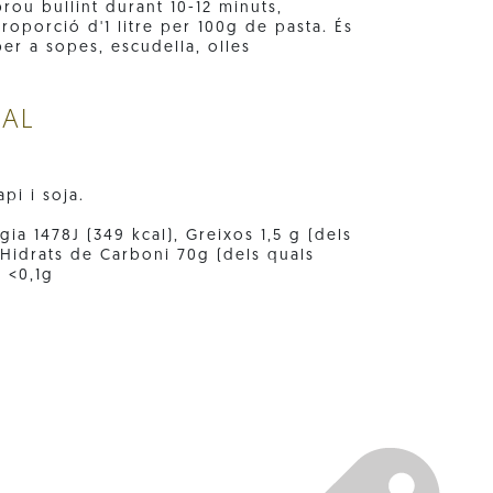
rou bullint durant 10-12 minuts,
roporció d'1 litre per 100g de pasta. És
per a sopes, escudella, olles
NAL
pi i soja.
ia 1478J (349 kcal), Greixos 1,5 g (dels
, Hidrats de Carboni 70g (dels quals
l <0,1g