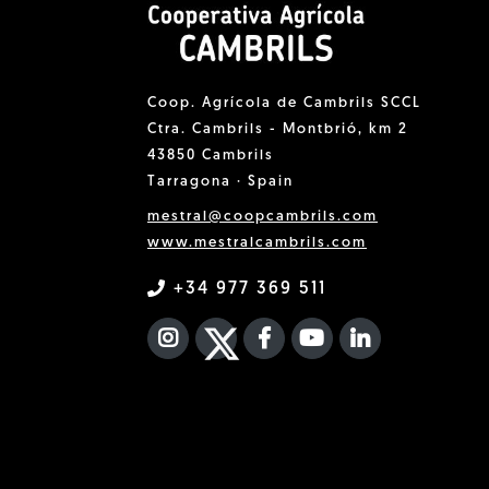
Coop. Agrícola de Cambrils SCCL
Ctra. Cambrils - Montbrió, km 2
43850 Cambrils
Tarragona · Spain
mestral@coopcambrils.com
www.mestralcambrils.com
+34 977 369 511
INSTAGRAM
TWITTER
FACEBOOK F
YOUTUBE
FA LINKEDIN