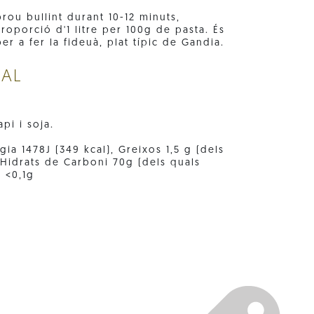
rou bullint durant 10-12 minuts,
roporció d'1 litre per 100g de pasta. És
er a fer la fideuà, plat típic de Gandia.
NAL
pi i soja.
ia 1478J (349 kcal), Greixos 1,5 g (dels
, Hidrats de Carboni 70g (dels quals
l <0,1g