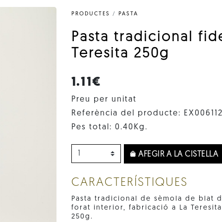
PRODUCTES
/
PASTA
Pasta tradicional fi
Teresita 250g
1.11€
Preu per unitat
Referència del producte: EX00611
Pes total: 0.40Kg.
AFEGIR A LA CISTELLA
CARACTERÍSTIQUES
Pasta tradicional de sèmola de blat 
forat interior, fabricació a La Teresi
250g.