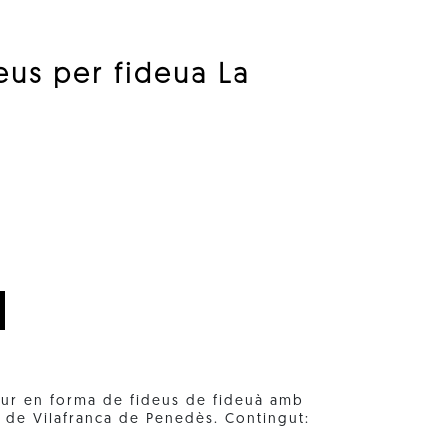
deus per fideua La
2
dur en forma de fideus de fideuà amb
ta de Vilafranca de Penedès. Contingut: