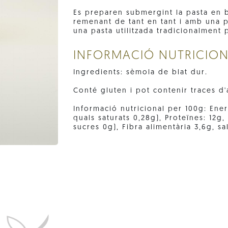
Es preparen submergint la pasta en b
remenant de tant en tant i amb una p
una pasta utilitzada tradicionalment p
INFORMACIÓ NUTRICIO
Ingredients: sèmola de blat dur.
Conté gluten i pot contenir traces d'a
Informació nutricional per 100g: Energ
quals saturats 0,28g), Proteïnes: 12g
sucres 0g), Fibra alimentària 3,6g, sa