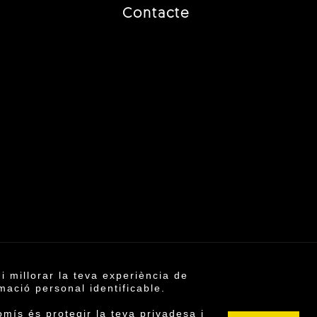
Contacte
i millorar la teva experiència de
6 ©
mació personal identificable.
ica de cookies
mís és protegir la teva privadesa i