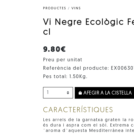
PRODUCTES
/
VINS
Vi Negre Ecològic F
cl
9.80€
Preu per unitat
Referència del producte: EX00630
Pes total: 1.50Kg.
AFEGIR A LA CISTELLA
CARACTERÍSTIQUES
Les arrels de la garnatxa graten la ro
és dura i aspra com el sòl. Extrema 
´aroma d`aquesta Mesditerrànea inter