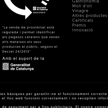
Gastronomia
Molí d'oli
Vinagre
Altres productes
Certificats
Premis
"La venda de proximitat està
Innovació
regulada i permet identificar
els pagesos catalans que venen
ells mateixos els seus
 IN
productes al públic, segons el
Decret 24/2013"
Amb el suport de la
ies bàsiques per garantir-ne el funcionament correcte 
operativa Agrícola de Cambrils SCCL | Copyright 202
el lloc web funcioni correctament i no recopilen infor
Condicions de compra
·
Política de privacitat
·
Polít
de seguiment per a fins publicitaris. El nostre compro