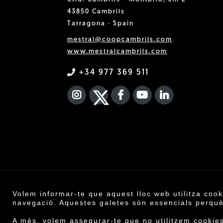
43850 Cambrils
Tarragona · Spain
mestral@coopcambrils.com
www.mestralcambrils.com
+34 977 369 511
INSTAGRAM
TWITTER
FACEBOOK F
YOUTUBE
FA LINKEDIN
Volem informar-te que aquest lloc web utilitza cook
Co
navegació. Aquestes galetes són essencials perquè 
Avís legal
·
A més, volem assegurar-te que no utilitzem cookies 