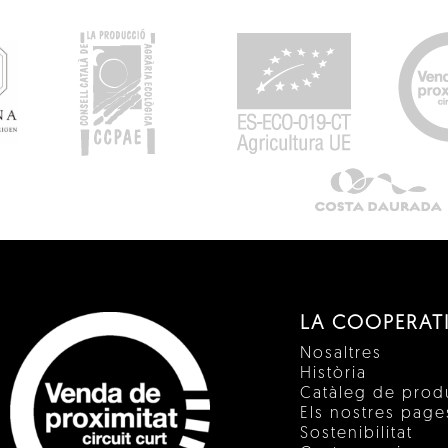
LA COOPERAT
Nosaltres
Història
Catàleg de prod
Els nostres pag
Sostenibilitat