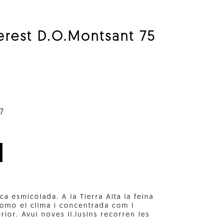
erest D.O.Montsant 75
7
ca esmicolada. A la Tierra Alta la feina
como el clima i concentrada com l
ior. Avui noves il.lusins recorren les