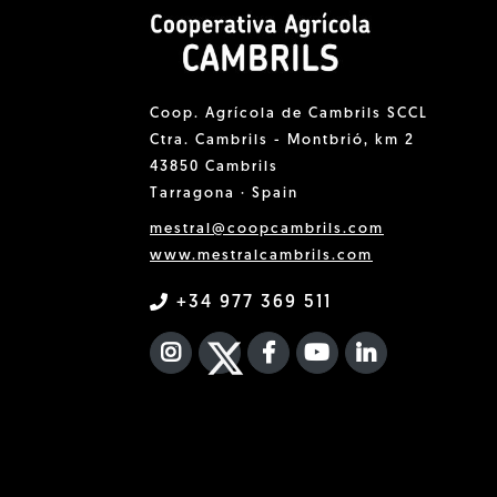
Coop. Agrícola de Cambrils SCCL
Ctra. Cambrils - Montbrió, km 2
43850 Cambrils
Tarragona · Spain
mestral@coopcambrils.com
www.mestralcambrils.com
+34 977 369 511
INSTAGRAM
TWITTER
FACEBOOK F
YOUTUBE
FA LINKEDIN