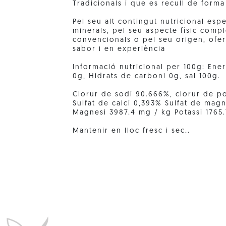
Tradicionals i que es recull de forma
Pel seu alt contingut nutricional esp
minerals, pel seu aspecte físic compl
convencionals o pel seu origen, ofer
sabor i en experiència
Informació nutricional per 100g: Ener
0g, Hidrats de carboni 0g, sal 100g.
Clorur de sodi 90.666%, clorur de p
Sulfat de calci 0,393% Sulfat de mag
Magnesi 3987.4 mg / kg Potassi 1765.
Mantenir en lloc fresc i sec..