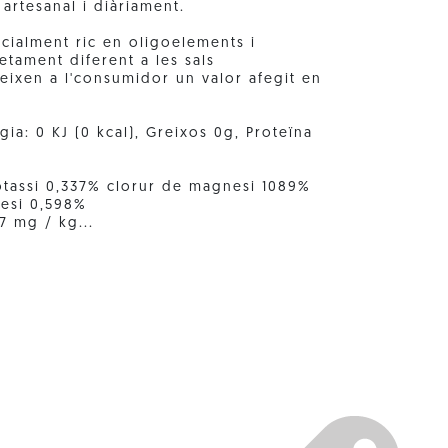
 artesanal i diàriament.
ecialment ric en oligoelements i
etament diferent a les sals
eixen a l'consumidor un valor afegit en
gia: 0 KJ (0 kcal), Greixos 0g, Proteïna
otassi 0,337% clorur de magnesi 1089%
nesi 0,598%
7 mg / kg...