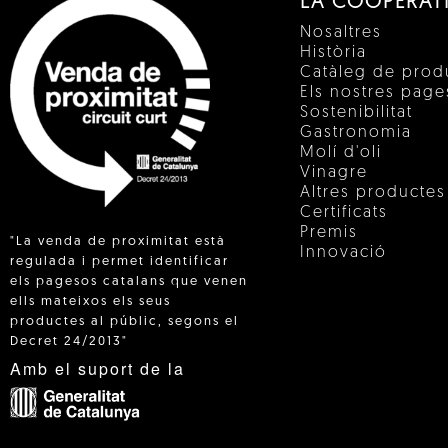
LA COOPERAT
Nosaltres
Història
Catàleg de prod
Els nostres pag
Sostenibilitat
Gastronomia
Molí d'oli
Vinagre
Altres productes
Certificats
Premis
"La venda de proximitat està
Innovació
regulada i permet identificar
els pagesos catalans que venen
ells mateixos els seus
 IN
productes al públic, segons el
Decret 24/2013"
Amb el suport de la