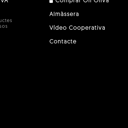
IVA
Comprar Oli Oliva
Almàssera
uctes
esos
Vídeo Cooperativa
Contacte