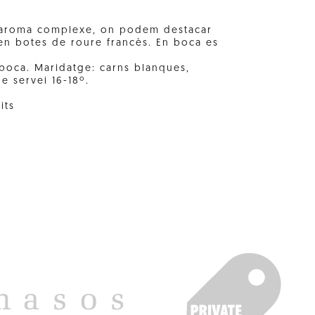
n aroma complexe, on podem destacar
 en botes de roure francès. En boca es
boca. Maridatge: carns blanques,
e servei 16-18º.
its