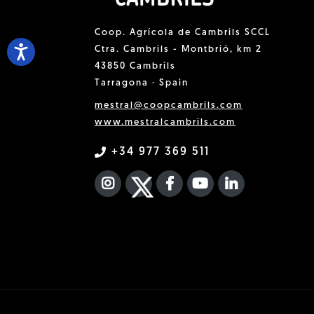
Coop. Agrícola de Cambrils SCCL
Ctra. Cambrils - Montbrió, km 2
43850 Cambrils
Tarragona · Spain
mestral@coopcambrils.com
www.mestralcambrils.com
+34 977 369 511
INSTAGRAM
TWITTER
FACEBOOK F
YOUTUBE
FA LINKEDIN