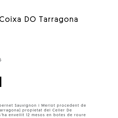
 Coixa DO Tarragona
6
abernet Sauvignon i Merlot procedent de
Tarragona) propietat del Celler De
 s'ha envellit 12 mesos en botes de roure