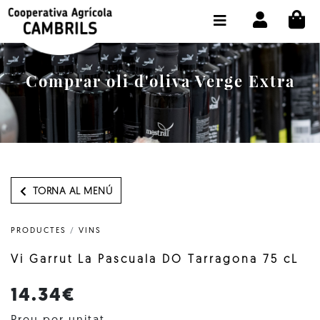
CI
BOTIGA COMPRA ONLINE
LA COOPERATIVA
Comprar oli d'oliva Verge Extra
OLEOTOUR
PRODUCTES
ALMÀSSERA
EL NOSTRE OLI
TORNA AL MENÚ
CONTACTE
PRODUCTES
/
VINS
SELECCIONAR IDIOMA:
CAT
Vi Garrut La Pascuala DO Tarragona 75 cL
14.34€