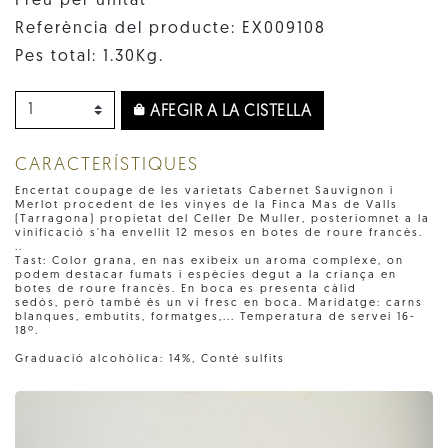
Preu per unitat
Referència del producte: EX009108
Pes total: 1.30Kg.
AFEGIR A LA CISTELLA
CARACTERÍSTIQUES
Encertat coupage de les varietats Cabernet Sauvignon i
Merlot procedent de les vinyes de la Finca Mas de Valls
(Tarragona) propietat del Celler De Muller, posteriomnet a la
vinificació s'ha envellit 12 mesos en botes de roure francès.
..
Tast: Color grana, en nas exibeix un aroma complexe, on
podem destacar fumats i espècies degut a la criança en
botes de roure francès. En boca es presenta càlid
sedós, però també és un vi fresc en boca. Maridatge: carns
blanques, embutits, formatges,... Temperatura de servei 16-
18º.
Graduació alcohòlica: 14%, Conté sulfits