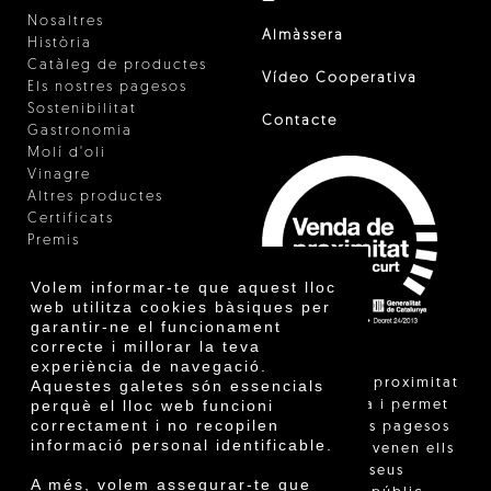
Nosaltres
Almàssera
Història
Catàleg de productes
Vídeo Cooperativa
Els nostres pagesos
Sostenibilitat
Contacte
Gastronomia
Molí d'oli
Vinagre
Altres productes
Certificats
Premis
Innovació
Volem informar-te que aquest lloc
web utilitza cookies bàsiques per
garantir-ne el funcionament
correcte i millorar la teva
experiència de navegació.
"La venda de proximitat
Aquestes galetes són essencials
perquè el lloc web funcioni
està regulada i permet
correctament i no recopilen
identificar els pagesos
informació personal identificable.
catalans que venen ells
mateixos els seus
A més, volem assegurar-te que