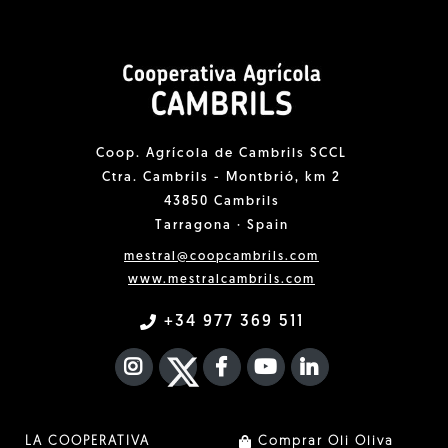
Coop. Agrícola de Cambrils SCCL
Ctra. Cambrils - Montbrió, km 2
43850 Cambrils
Tarragona · Spain
mestral@coopcambrils.com
www.mestralcambrils.com
+34 977 369 511
INSTAGRAM
TWITTER
FACEBOOK F
YOUTUBE
FA LINKEDIN I
LA COOPERATIVA
Comprar Oli Oliva