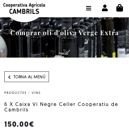
CI
BOTIGA COMPRA ONLINE
LA COOPERATIVA
Comprar oli d'oliva Verge Extra
OLEOTOUR
PRODUCTES
ALMÀSSERA
EL NOSTRE OLI
TORNA AL MENÚ
CONTACTE
PRODUCTES
/
VINS
SELECCIONAR IDIOMA:
CAT
6 X Caixa Vi Negre Celler Cooperatiu de
Cambrils
150.00€