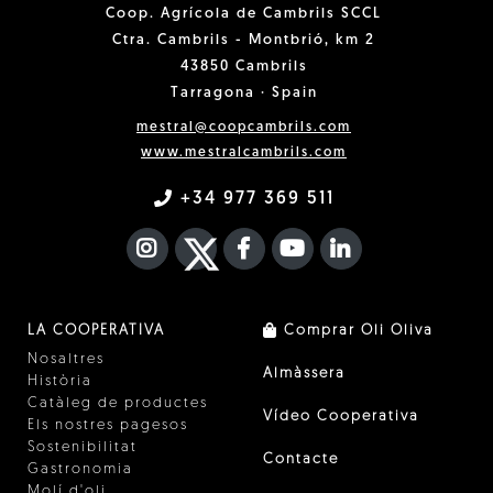
Coop. Agrícola de Cambrils SCCL
Ctra. Cambrils - Montbrió, km 2
43850 Cambrils
Tarragona · Spain
mestral@coopcambrils.com
www.mestralcambrils.com
+34 977 369 511
INSTAGRAM
TWITTER
FACEBOOK F
YOUTUBE
FA LINKEDIN I
LA COOPERATIVA
Comprar Oli Oliva
Nosaltres
Almàssera
Història
Catàleg de productes
Vídeo Cooperativa
Els nostres pagesos
Sostenibilitat
Contacte
Gastronomia
Molí d'oli