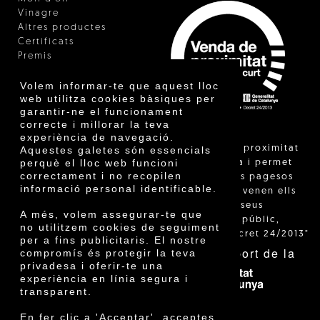
Vinagre
Altres productes
Certificats
Premis
Innovació
Volem informar-te que aquest lloc
web utilitza cookies bàsiques per
garantir-ne el funcionament
correcte i millorar la teva
experiència de navegació.
"La venda de proximitat
Aquestes galetes són essencials
perquè el lloc web funcioni
està regulada i permet
correctament i no recopilen
identificar els pagesos
informació personal identificable.
catalans que venen ells
mateixos els seus
A més, volem assegurar-te que
productes al públic,
no utilitzem cookies de seguiment
segons el Decret 24/2013"
per a fins publicitaris. El nostre
Amb el suport de la
compromís és protegir la teva
privadesa i oferir-te una
experiència en línia segura i
transparent.
En fer clic a 'Acceptar', acceptes