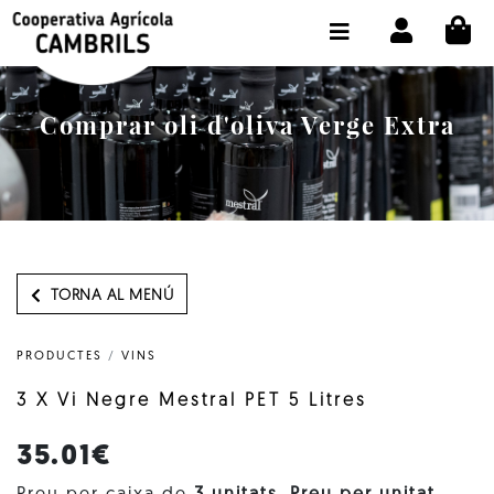
CI
BOTIGA COMPRA ONLINE
LA COOPERATIVA
Comprar oli d'oliva Verge Extra
OLEOTOUR
PRODUCTES
ALMÀSSERA
EL NOSTRE OLI
TORNA AL MENÚ
CONTACTE
PRODUCTES
/
VINS
SELECCIONAR IDIOMA:
CAT
3 X Vi Negre Mestral PET 5 Litres
35.01€