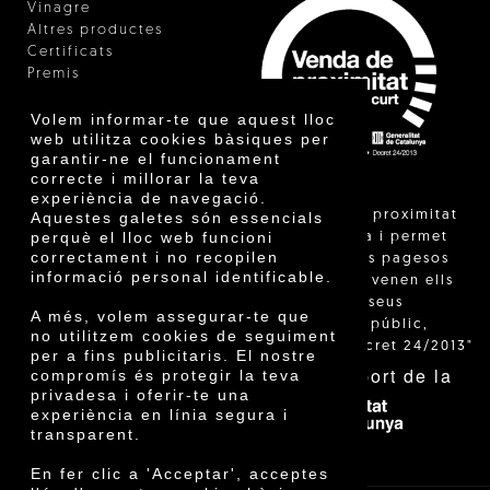
Vinagre
Altres productes
Certificats
Premis
Innovació
Volem informar-te que aquest lloc
web utilitza cookies bàsiques per
garantir-ne el funcionament
correcte i millorar la teva
experiència de navegació.
"La venda de proximitat
Aquestes galetes són essencials
perquè el lloc web funcioni
està regulada i permet
correctament i no recopilen
identificar els pagesos
informació personal identificable.
catalans que venen ells
mateixos els seus
A més, volem assegurar-te que
productes al públic,
no utilitzem cookies de seguiment
segons el Decret 24/2013"
per a fins publicitaris. El nostre
Amb el suport de la
compromís és protegir la teva
privadesa i oferir-te una
experiència en línia segura i
transparent.
En fer clic a 'Acceptar', acceptes