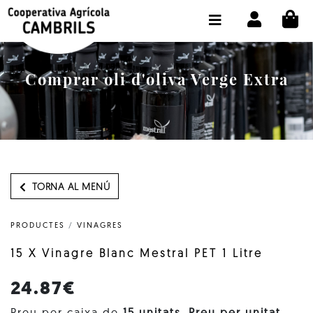
CI
BOTIGA COMPRA ONLINE
LA COOPERATIVA
Comprar oli d'oliva Verge Extra
OLEOTOUR
PRODUCTES
ALMÀSSERA
EL NOSTRE OLI
TORNA AL MENÚ
CONTACTE
PRODUCTES
/
VINAGRES
SELECCIONAR IDIOMA:
CAT
15 X Vinagre Blanc Mestral PET 1 Litre
24.87€