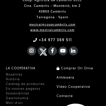
Coop. Agrícola de Cambrils SCCL
Ctra. Cambrils - Montbrió, km 2
43850 Cambrils
Tarragona · Spain
mestral@coopcambrils.com
www.mestralcambrils.com
+34 977 369 511
INSTAGRAM
TWITTER
FACEBOOK F
YOUTUBE
FA LINKEDIN I
LA COOPERATIVA
Comprar Oli Oliva
Nosaltres
Almàssera
Història
Catàleg de productes
Vídeo Cooperativa
Els nostres pagesos
Sostenibilitat
Contacte
Gastronomia
Molí d'oli