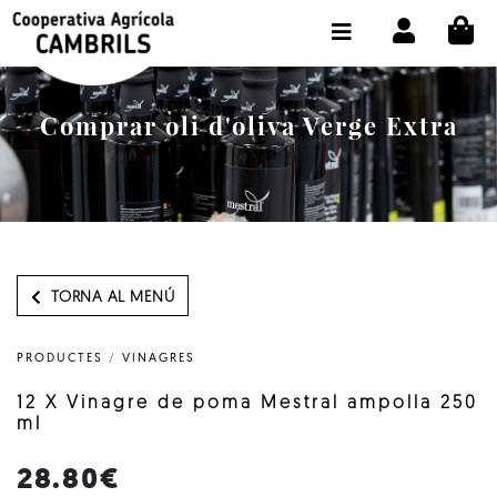
CI
BOTIGA COMPRA ONLINE
LA COOPERATIVA
Comprar oli d'oliva Verge Extra
OLEOTOUR
PRODUCTES
ALMÀSSERA
EL NOSTRE OLI
TORNA AL MENÚ
CONTACTE
PRODUCTES
/
VINAGRES
SELECCIONAR IDIOMA:
CAT
12 X Vinagre de poma Mestral ampolla 250
ml
28.80€