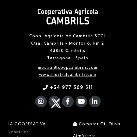
Coop. Agrícola de Cambrils SCCL
Ctra. Cambrils - Montbrió, km 2
43850 Cambrils
Tarragona · Spain
mestral@coopcambrils.com
www.mestralcambrils.com
+34 977 369 511
INSTAGRAM
TWITTER
FACEBOOK F
YOUTUBE
FA LINKEDIN I
LA COOPERATIVA
Comprar Oli Oliva
Nosaltres
Almàssera