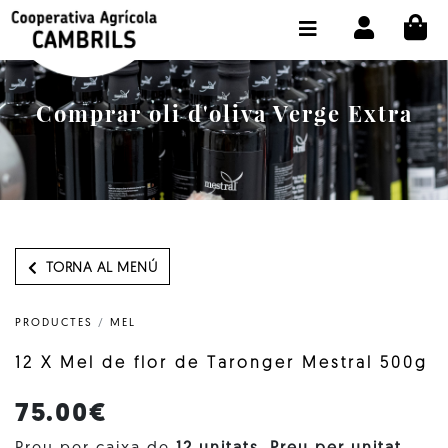
CI
BOTIGA COMPRA ONLINE
LA COOPERATIVA
Comprar oli d'oliva Verge Extra
OLEOTOUR
PRODUCTES
ALMÀSSERA
EL NOSTRE OLI
TORNA AL MENÚ
CONTACTE
PRODUCTES
/
MEL
SELECCIONAR IDIOMA:
CAT
12 X Mel de flor de Taronger Mestral 500g
75.00€