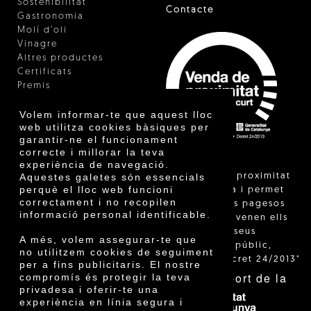
Sostenibilitat
Contacte
Gastronomia
Molí d'oli
Vinagre
Altres productes
Certificats
Premis
Innovació
Volem informar-te que aquest lloc
web utilitza cookies bàsiques per
garantir-ne el funcionament
correcte i millorar la teva
experiència de navegació.
"La venda de proximitat
Aquestes galetes són essencials
perquè el lloc web funcioni
està regulada i permet
correctament i no recopilen
identificar els pagesos
informació personal identificable.
catalans que venen ells
mateixos els seus
A més, volem assegurar-te que
productes al públic,
no utilitzem cookies de seguiment
segons el Decret 24/2013"
per a fins publicitaris. El nostre
Amb el suport de la
compromís és protegir la teva
privadesa i oferir-te una
experiència en línia segura i