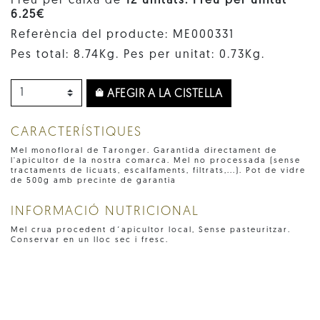
Preu per caixa de
12 unitats. Preu per unitat
6.25€
Referència del producte: ME000331
Pes total: 8.74Kg. Pes per unitat: 0.73Kg.
AFEGIR A LA CISTELLA
CARACTERÍSTIQUES
Mel monofloral de Taronger. Garantida directament de
l'apicultor de la nostra comarca. Mel no processada (sense
tractaments de licuats, escalfaments, filtrats,...). Pot de vidre
de 500g amb precinte de garantia
INFORMACIÓ NUTRICIONAL
Mel crua procedent d´apicultor local, Sense pasteuritzar.
Conservar en un lloc sec i fresc.