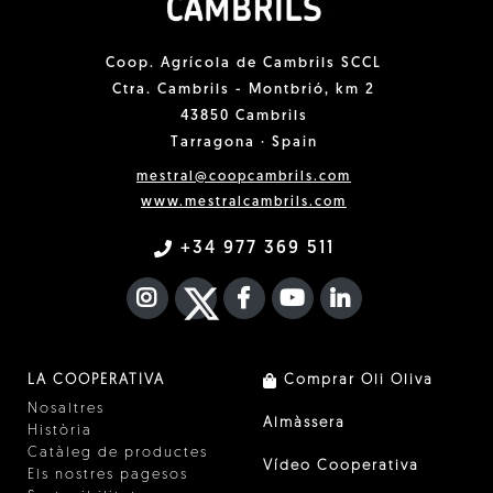
Coop. Agrícola de Cambrils SCCL
Ctra. Cambrils - Montbrió, km 2
43850 Cambrils
Tarragona · Spain
mestral@coopcambrils.com
www.mestralcambrils.com
+34 977 369 511
INSTAGRAM
TWITTER
FACEBOOK F
YOUTUBE
FA LINKEDIN I
LA COOPERATIVA
Comprar Oli Oliva
Nosaltres
Almàssera
Història
Catàleg de productes
Vídeo Cooperativa
Els nostres pagesos