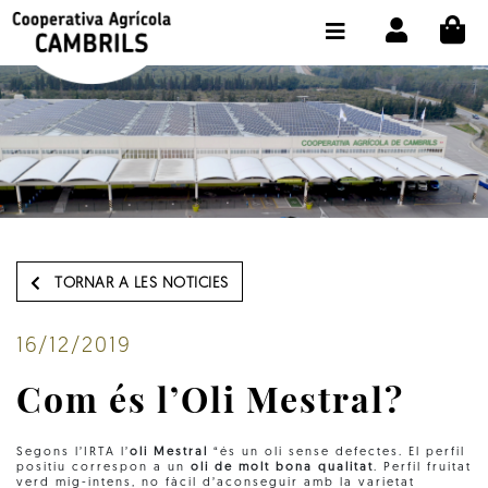
CI
BOTIGA COMPRA ONLINE
LA COOPERATIVA
OLEOTOUR
PRODUCTES
ALMÀSSERA
TORNAR A LES NOTICIES
EL NOSTRE OLI
CONTACTE
16/12/2019
Com és l’Oli Mestral?
SELECCIONAR IDIOMA:
CAT
Segons l’IRTA l’
oli Mestral
“és un oli sense defectes. El perfil
positiu correspon a un
oli de molt bona qualitat
. Perfil fruitat
verd mig-intens, no fàcil d’aconseguir amb la varietat