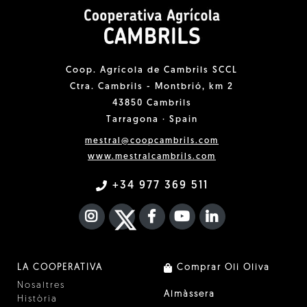
Coop. Agrícola de Cambrils SCCL
Ctra. Cambrils - Montbrió, km 2
43850 Cambrils
Tarragona · Spain
mestral@coopcambrils.com
www.mestralcambrils.com
+34 977 369 511
INSTAGRAM
TWITTER
FACEBOOK F
YOUTUBE
FA LINKEDIN I
LA COOPERATIVA
Comprar Oli Oliva
Nosaltres
Almàssera
Història