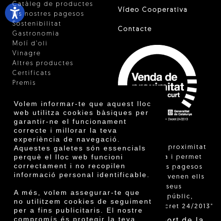
Catàleg de productes
Vídeo Cooperativa
Els nostres pagesos
Sostenibilitat
Contacte
Gastronomia
Molí d'oli
Vinagre
Altres productes
Certificats
Premis
Innovació
Volem informar-te que aquest lloc
web utilitza cookies bàsiques per
garantir-ne el funcionament
correcte i millorar la teva
experiència de navegació.
"La venda de proximitat
Aquestes galetes són essencials
perquè el lloc web funcioni
està regulada i permet
correctament i no recopilen
identificar els pagesos
informació personal identificable.
catalans que venen ells
mateixos els seus
A més, volem assegurar-te que
productes al públic,
no utilitzem cookies de seguiment
segons el Decret 24/2013"
per a fins publicitaris. El nostre
Amb el suport de la
compromís és protegir la teva