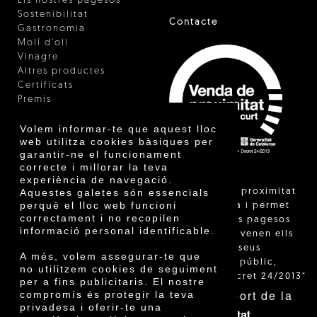
Els nostres pagesos
Sostenibilitat
Contacte
Gastronomia
Molí d'oli
Vinagre
Altres productes
Certificats
Premis
Innovació
Volem informar-te que aquest lloc
web utilitza cookies bàsiques per
garantir-ne el funcionament
correcte i millorar la teva
experiència de navegació.
"La venda de proximitat
Aquestes galetes són essencials
perquè el lloc web funcioni
està regulada i permet
correctament i no recopilen
identificar els pagesos
informació personal identificable.
catalans que venen ells
mateixos els seus
A més, volem assegurar-te que
productes al públic,
no utilitzem cookies de seguiment
segons el Decret 24/2013"
per a fins publicitaris. El nostre
Amb el suport de la
compromís és protegir la teva
privadesa i oferir-te una