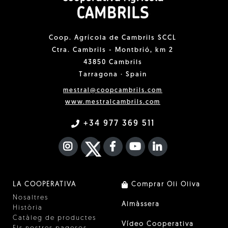
Coop. Agrícola de Cambrils SCCL
Ctra. Cambrils - Montbrió, km 2
43850 Cambrils
Tarragona · Spain
mestral@coopcambrils.com
www.mestralcambrils.com
+34 977 369 511
INSTAGRAM
TWITTER
FACEBOOK F
YOUTUBE
FA LINKEDIN I
LA COOPERATIVA
Comprar Oli Oliva
Nosaltres
Almàssera
Història
Catàleg de productes
Vídeo Cooperativa