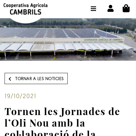
CI
BOTIGA COMPRA ONLINE
LA COOPERATIVA
OLEOTOUR
PRODUCTES
ALMÀSSERA
TORNAR A LES NOTICIES
EL NOSTRE OLI
CONTACTE
19/10/2021
Tornen les Jornades de
SELECCIONAR IDIOMA:
CAT
l’Oli Nou amb la
col·laboració de la