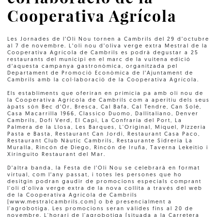
Cooperativa Agrícola
Les Jornades de l’Oli Nou tornen a Cambrils del 29 d’octubre
al 7 de novembre. L’oli nou d’oliva verge extra Mestral de la
Cooperativa Agrícola de Cambrils es podrà degustar a 25
restaurants del municipi en el marc de la vuitena edició
d’aquesta campanya gastronòmica, organitzada pel
Departament de Promoció Econòmica de l’Ajuntament de
Cambrils amb la col·laboració de la Cooperativa Agrícola.
Els establiments que oferiran en primícia pa amb oli nou de
la Cooperativa Agrícola de Cambrils com a aperitiu dels seus
àpats són Bec d’Or, Bresca, Cal Bafa, Cal Tendre, Can Solé,
Casa Macarrilla 1966, Classico Duomo, Dallitaliano, Denver
Cambrils, Dofí Verd, El Capi, La Confraria del Port, La
Palmera de la Llosa, Les Barques, L'Original, Miquel, Pizzeria
Pasta e Basta, Restaurant Can Jordi, Restaurant Casa Paco,
Restaurant Club Nàutic Cambrils, Restaurante Sidreria La
Muralla, Rincón de Diego, Rincón de Iruña, Taverna Lekeitio i
Xiringuito Restaurant del Mar.
D’altra banda, la Festa de l’Oli Nou se celebrarà en format
virtual, com l’any passat, i totes les persones que ho
desitgin podran gaudir de promocions especials comprant
l'oli d'oliva verge extra de la nova collita a través del web
de la Cooperativa Agrícola de Cambrils
(www.mestralcambrils.com) o bé presencialment a
l'agrobotiga. Les promocions seran vàlides fins al 20 de
novembre. L'horari de l'agrobotiga (situada a la Carretera