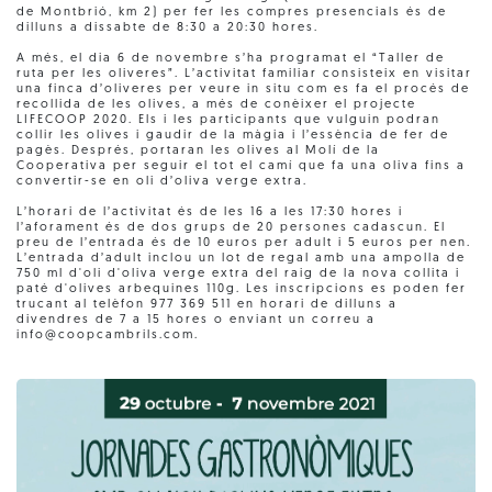
de Montbrió, km 2) per fer les compres presencials és de
dilluns a dissabte de 8:30 a 20:30 hores.
A més, el dia 6 de novembre s’ha programat el “Taller de
ruta per les oliveres”. L’activitat familiar consisteix en visitar
una finca d’oliveres per veure in situ com es fa el procés de
recollida de les olives, a més de conèixer el projecte
LIFECOOP 2020. Els i les participants que vulguin podran
collir les olives i gaudir de la màgia i l’essència de fer de
pagès. Després, portaran les olives al Molí de la
Cooperativa per seguir el tot el camí que fa una oliva fins a
convertir-se en oli d’oliva verge extra.
L’horari de l’activitat és de les 16 a les 17:30 hores i
l’aforament és de dos grups de 20 persones cadascun. El
preu de l’entrada és de 10 euros per adult i 5 euros per nen.
L’entrada d’adult inclou un lot de regal amb una ampolla de
750 ml d'oli d'oliva verge extra del raig de la nova collita i
paté d'olives arbequines 110g. Les inscripcions es poden fer
trucant al telèfon 977 369 511 en horari de dilluns a
divendres de 7 a 15 hores o enviant un correu a
info@coopcambrils.com.