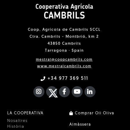
Coop. Agrícola de Cambrils SCCL
Ctra. Cambrils - Montbrió, km 2
43850 Cambrils
Tarragona · Spain
mestral@coopcambrils.com
www.mestralcambrils.com
+34 977 369 511
INSTAGRAM
TWITTER
FACEBOOK F
YOUTUBE
FA LINKEDIN I
LA COOPERATIVA
Comprar Oli Oliva
Nosaltres
Almàssera
Història