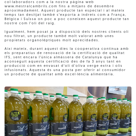
col·laboradors com a la nostra pàgina web
www.mestralcambrils.com fins a mitjans de desembre
aproximadament. Aquest producte tan especial i al mateix
temps tan desitjat també s’exporta a indrets com a França,
Bèlgica i Suïssa on poc a poc coneixen aquest producte tan
nostre com l’oli del raig.
Igualment, hem posat ja a disposició dels nostres clients oli
nou filtrat, un producte també molt valorat amb unes
propietats organolèptiques molt aprecidades.
Així mateix, durant aquest dies la cooperativa continua amb
els preparatius de renovació de la certificació de qualitat
IFS, sent encara l’única almàssera de Catalunya que ha
aconseguit aquesta certificació des de fa 3 anys tant en
producció com en envasat d’oli d’oliva verge extra i olis
infusionats. Aquesta és una posta per oferir al consumidor
un producte de qualitat amb excel·lència alimentària.