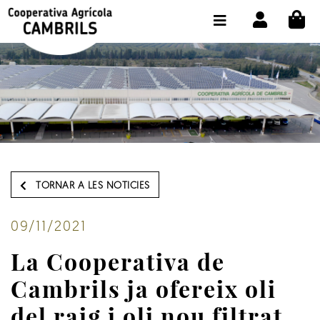
CI
BOTIGA COMPRA ONLINE
LA COOPERATIVA
OLEOTOUR
PRODUCTES
ALMÀSSERA
TORNAR A LES NOTICIES
EL NOSTRE OLI
CONTACTE
09/11/2021
La Cooperativa de
SELECCIONAR IDIOMA:
CAT
Cambrils ja ofereix oli
del raig i oli nou filtrat