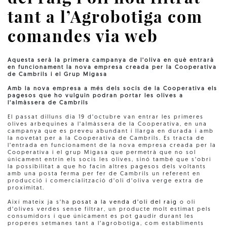
tant a l’Agrobotiga com
comandes via web
Aquesta serà la primera campanya de l’oliva en què entrarà
en funcionament la nova empresa creada per la Cooperativa
de Cambrils i el Grup Migasa
Amb la nova empresa a més dels socis de la Cooperativa els
pagesos que ho vulguin podran portar les olives a
l’almàssera de Cambrils
El passat dilluns dia 19 d’octubre van entrar les primeres
olives arbequines a l’almàssera de la Cooperativa, en una
campanya que es preveu abundant i llarga en durada i amb
la novetat per a la Cooperativa de Cambrils. Es tracta de
l’entrada en funcionament de la nova empresa creada per la
Cooperativa i el grup Migasa que permetrà que no sol
únicament entrin els socis les olives, sinó també que s’obri
la possibilitat a que ho facin altres pagesos dels voltants
amb una posta ferma per fer de Cambrils un referent en
producció i comercialització d’oli d’oliva verge extra de
proximitat.
Així mateix ja s’ha
posat a la venda d’oli del raig
o oli
d’olives verdes sense filtrar, un producte molt estimat pels
consumidors i que únicament es pot gaudir durant les
properes setmanes tant a l’agrobotiga, com establiments