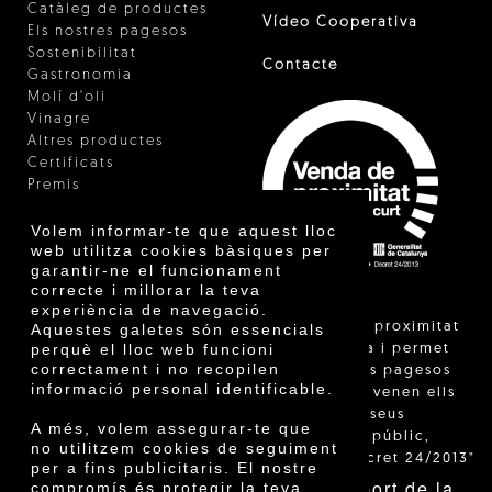
Catàleg de productes
Vídeo Cooperativa
Els nostres pagesos
Sostenibilitat
Contacte
Gastronomia
Molí d'oli
Vinagre
Altres productes
Certificats
Premis
Innovació
Volem informar-te que aquest lloc
web utilitza cookies bàsiques per
garantir-ne el funcionament
correcte i millorar la teva
experiència de navegació.
"La venda de proximitat
Aquestes galetes són essencials
perquè el lloc web funcioni
està regulada i permet
correctament i no recopilen
identificar els pagesos
informació personal identificable.
catalans que venen ells
mateixos els seus
A més, volem assegurar-te que
productes al públic,
no utilitzem cookies de seguiment
segons el Decret 24/2013"
per a fins publicitaris. El nostre
Amb el suport de la
compromís és protegir la teva