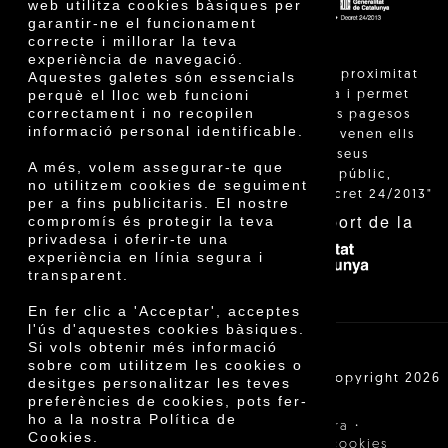
web utilitza cookies bàsiques per
garantir-ne el funcionament
correcte i millorar la teva
experiència de navegació.
"La venda de proximitat
Aquestes galetes són essencials
perquè el lloc web funcioni
està regulada i permet
correctament i no recopilen
identificar els pagesos
informació personal identificable.
catalans que venen ells
mateixos els seus
A més, volem assegurar-te que
productes al públic,
no utilitzem cookies de seguiment
segons el Decret 24/2013"
per a fins publicitaris. El nostre
Amb el suport de la
compromís és protegir la teva
privadesa i oferir-te una
experiència en línia segura i
transparent.
En fer clic a 'Acceptar', acceptes
l'ús d'aquestes cookies bàsiques.
Si vols obtenir més informació
sobre com utilitzem les cookies o
Cooperativa Agrícola de Cambrils SCCL | Copyright 2026
desitges personalitzar les teves
©
preferències de cookies, pots fer-
ho a la nostra Política de
·
·
Avís legal
Condicions de compra
Cookies.
·
Política de privacitat
Política de cookies