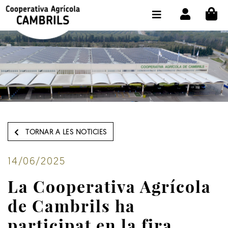
CI
BOTIGA COMPRA ONLINE
LA COOPERATIVA
OLEOTOUR
PRODUCTES
ALMÀSSERA
TORNAR A LES NOTICIES
EL NOSTRE OLI
CONTACTE
14/06/2025
La Cooperativa Agrícola
SELECCIONAR IDIOMA:
CAT
de Cambrils ha
participat en la fira