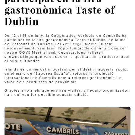
gastronòmica Taste of
Dublin
Del 12 al 15 de juny, la Cooperativa Agrícola de Cambrils ha
participat en la fira gastronòmica Taste of Dublin, de la mà
del Patronat de Turisme i el xef Sergi Palacín. Durant
l'esdeveniment, vam tenir l'oportunitat de donar a conèixer
nostre OOVE Mestral amb degustacions, tallers i
showcookings que van acostar la qualitat del producte local
al públic irlandès.
Irlanda és un mercat important per al destí, i aquesta acció,
en el marc de “Saborea España”, reforça la projecció
internacional de Cambrils com a referent gastronòmic i el
valor dels productes de proximitat.
Gràcies a tots els que ens vau visitar, a l'equip organitzador
i als qui vau fer possible aquesta edició.