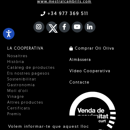
www.mestralcambrils.com
+34 977 369 511
INSTAGRAM
TWITTER
FACEBOOK F
YOUTUBE
FA LINKEDIN I
LA COOPERATIVA
Comprar Oli Oliva
Nosaltres
Almàssera
Història
Catàleg de productes
Vídeo Cooperativa
Els nostres pagesos
Sostenibilitat
Contacte
Gastronomia
Molí d'oli
Vinagre
Altres productes
Certificats
Premis
Innovació
Volem informar-te que aquest lloc