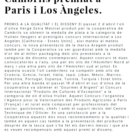
Paris i Los Àngeles.
PREMIS A LA QUALITAT I EL DISSENY El passat 2 d'abril l'oli
d'oliva Verge Extra Mestral produit per la cooperativa de
Cambrils va obtenir la medalla de plata a la categoría de
fruitats lleugers al prestigiós concurs internacional a Los
Angeles (California - Estats Units) , així mateix al mateix
concurs, la nova presentació de la marca Aragem produit
també per la Cooperativa va ser guardonat amb la medalla
d'or de al millor packaging dels olis presentats a la
categoría de disseny contemporani. Aquest concurs té dues
convocatòries a l'any, una per els olis de l'Hesmiferi Nord al
març i una altra pels olis de l'Hemisferi sud al juliol. En
aquesta ocasió l'oli cambrilenc va competir amb olis de
Croàcia, Grècia, Israel, Itàlia, Japó, Líban, Mèxic, Marroc,
Palestina, Portugal, Espanya, Tunísia, Turquia i Estat Units.
Per una altra banda el passat 19 d'abril el suc d'oliva de la
cooperativa va obtener el "Gourmet d'Argent" al Concurs
Internacional "Produits de Cultures d'Exception" a la
categoría de oli d'oliva fruitat. Aquest Concurs l'organitza
l'Agence pour la Valorisation des Produits Agricoles a Paris
(França) i el Jurat està composat per professionals del
sector, gastrònoms, chefs i amb el suport tècnic del Centre
Technique de l'Olivier. En una satisfacció per a la
Cooperativa aquests dos nous reconeixements a la qualitat i
també en aquest cas també a la presentació del producte
després de la tasca que s'ha fet els darrers mesos i que ara
es veuen recompensats amb aquest premi al disseny.