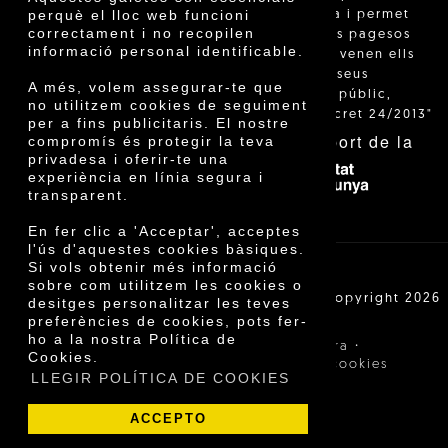
perquè el lloc web funcioni
està regulada i permet
correctament i no recopilen
identificar els pagesos
informació personal identificable.
catalans que venen ells
mateixos els seus
A més, volem assegurar-te que
productes al públic,
no utilitzem cookies de seguiment
segons el Decret 24/2013"
per a fins publicitaris. El nostre
Amb el suport de la
compromís és protegir la teva
privadesa i oferir-te una
experiència en línia segura i
transparent.
En fer clic a 'Acceptar', acceptes
l'ús d'aquestes cookies bàsiques.
Si vols obtenir més informació
sobre com utilitzem les cookies o
Cooperativa Agrícola de Cambrils SCCL | Copyright 2026
desitges personalitzar les teves
©
preferències de cookies, pots fer-
ho a la nostra Política de
·
·
Avís legal
Condicions de compra
Cookies.
·
Política de privacitat
Política de cookies
LLEGIR POLÍTICA DE COOKIES
ACCEPTO