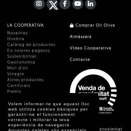
INSTAGRAM
TWITTER
FACEBOOK F
YOUTUBE
FA LINKEDIN I
LA COOPERATIVA
Comprar Oli Oliva
Nosaltres
Almàssera
Història
Catàleg de productes
Vídeo Cooperativa
Els nostres pagesos
Sostenibilitat
Contacte
Gastronomia
Molí d'oli
Vinagre
Altres productes
Certificats
Premis
Innovació
Volem informar-te que aquest lloc
web utilitza cookies bàsiques per
garantir-ne el funcionament
correcte i millorar la teva
experiència de navegació.
"La venda de proximitat
Aquestes galetes són essencials