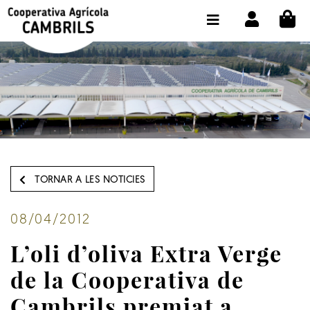
CI
BOTIGA COMPRA ONLINE
LA COOPERATIVA
OLEOTOUR
PRODUCTES
ALMÀSSERA
TORNAR A LES NOTICIES
EL NOSTRE OLI
CONTACTE
08/04/2012
L’oli d’oliva Extra Verge
SELECCIONAR IDIOMA:
CAT
de la Cooperativa de
Cambrils premiat a