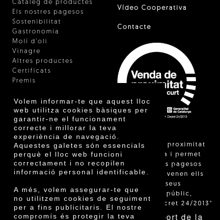
Catàleg de productes
Vídeo Cooperativa
Els nostres pagesos
Sostenibilitat
Contacte
Gastronomia
Molí d'oli
Vinagre
Altres productes
Certificats
Premis
Innovació
Volem informar-te que aquest lloc
web utilitza cookies bàsiques per
garantir-ne el funcionament
correcte i millorar la teva
experiència de navegació.
"La venda de proximitat
Aquestes galetes són essencials
perquè el lloc web funcioni
està regulada i permet
correctament i no recopilen
identificar els pagesos
informació personal identificable.
catalans que venen ells
mateixos els seus
A més, volem assegurar-te que
productes al públic,
no utilitzem cookies de seguiment
segons el Decret 24/2013"
per a fins publicitaris. El nostre
Amb el suport de la
compromís és protegir la teva