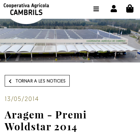
CI
BOTIGA COMPRA ONLINE
LA COOPERATIVA
OLEOTOUR
PRODUCTES
ALMÀSSERA
TORNAR A LES NOTICIES
EL NOSTRE OLI
CONTACTE
13/05/2014
Aragem - Premi
SELECCIONAR IDIOMA:
CAT
Woldstar 2014