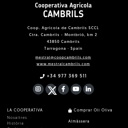
Coop. Agrícola de Cambrils SCCL
Ctra. Cambrils - Montbrió, km 2
43850 Cambrils
Tarragona · Spain
mestral@coopcambrils.com
www.mestralcambrils.com
+34 977 369 511
INSTAGRAM
TWITTER
FACEBOOK F
YOUTUBE
FA LINKEDIN I
LA COOPERATIVA
Comprar Oli Oliva
Nosaltres
Almàssera
Història