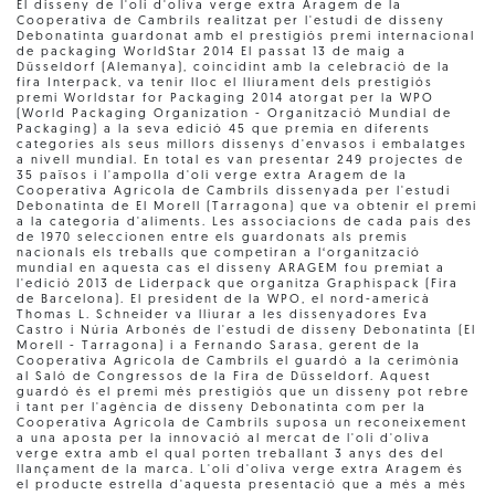
El disseny de l'oli d'oliva verge extra Aragem de la
Cooperativa de Cambrils realitzat per l'estudi de disseny
Debonatinta guardonat amb el prestigiós premi internacional
de packaging WorldStar 2014 El passat 13 de maig a
Düsseldorf (Alemanya), coincidint amb la celebració de la
fira Interpack, va tenir lloc el lliurament dels prestigiós
premi Worldstar for Packaging 2014 atorgat per la WPO
(World Packaging Organization - Organització Mundial de
Packaging) a la seva edició 45 que premia en diferents
categories als seus millors dissenys d'envasos i embalatges
a nivell mundial. En total es van presentar 249 projectes de
35 països i l'ampolla d'oli verge extra Aragem de la
Cooperativa Agrícola de Cambrils dissenyada per l'estudi
Debonatinta de El Morell (Tarragona) que va obtenir el premi
a la categoria d'aliments. Les associacions de cada país des
de 1970 seleccionen entre els guardonats als premis
nacionals els treballs que competiran a l‘organització
mundial en aquesta cas el disseny ARAGEM fou premiat a
l'edició 2013 de Liderpack que organitza Graphispack (Fira
de Barcelona). El president de la WPO, el nord-americà
Thomas L. Schneider va lliurar a les dissenyadores Eva
Castro i Núria Arbonés de l'estudi de disseny Debonatinta (El
Morell - Tarragona) i a Fernando Sarasa, gerent de la
Cooperativa Agrícola de Cambrils el guardó a la cerimònia
al Saló de Congressos de la Fira de Düsseldorf. Aquest
guardó és el premi més prestigiós que un disseny pot rebre
i tant per l'agència de disseny Debonatinta com per la
Cooperativa Agrícola de Cambrils suposa un reconeixement
a una aposta per la innovació al mercat de l'oli d'oliva
verge extra amb el qual porten treballant 3 anys des del
llançament de la marca. L'oli d'oliva verge extra Aragem és
el producte estrella d'aquesta presentació que a més a més