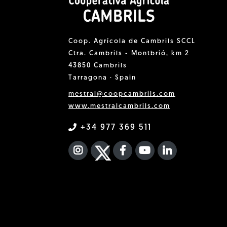
Coop. Agrícola de Cambrils SCCL
Ctra. Cambrils - Montbrió, km 2
43850 Cambrils
Tarragona · Spain
mestral@coopcambrils.com
www.mestralcambrils.com
+34 977 369 511
INSTAGRAM
TWITTER
FACEBOOK F
YOUTUBE
FA LINKEDIN