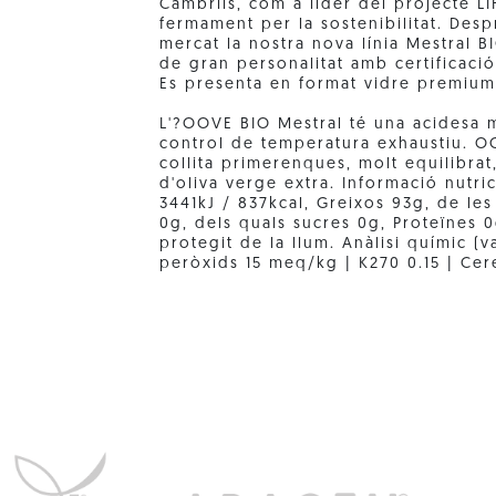
Cambrils, com a líder del projecte L
fermament per la sostenibilitat. Desp
mercat la nostra nova línia Mestral B
de gran personalitat amb certificació
Es presenta en format vidre premiu
L'?OOVE BIO Mestral té una acidesa 
control de temperatura exhaustiu. OO
collita primerenques, molt equilibrat,
d'oliva verge extra. Informació nutri
3441kJ / 837kcal, Greixos 93g, de les
0g, dels quals sucres 0g, Proteïnes 0
protegit de la llum. Anàlisi químic (
peròxids 15 meq/kg | K270 0.15 | Cer