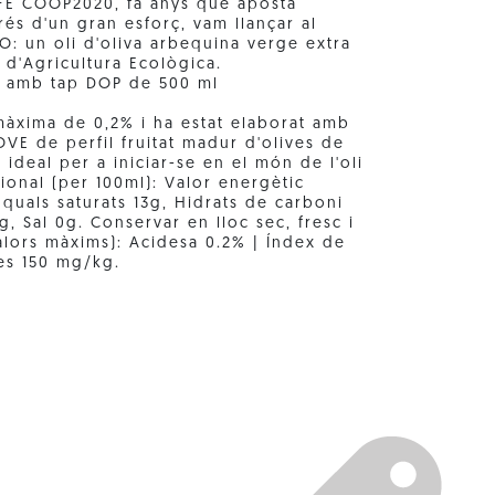
IFE COOP2020, fa anys que aposta
rés d'un gran esforç, vam llançar al
IO: un oli d'oliva arbequina verge extra
 d'Agricultura Ecològica.
m amb tap DOP de 500 ml
màxima de 0,2% i ha estat elaborat amb
VE de perfil fruitat madur d'olives de
 ideal per a iniciar-se en el món de l'oli
cional (per 100ml): Valor energètic
 quals saturats 13g, Hidrats de carboni
g, Sal 0g. Conservar en lloc sec, fresc i
valors màxims): Acidesa 0.2% | Índex de
es 150 mg/kg.