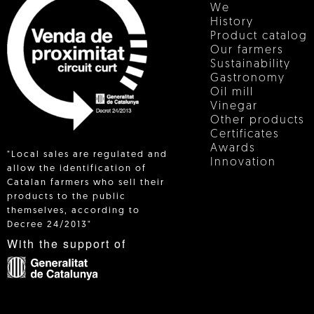
We
History
Product catalog
Our farmers
Sustainability
Gastronomy
Oil mill
Vinegar
Other products
Certificates
Awards
"Local sales are regulated and
Innovation
allow the identification of
Catalan farmers who sell their
products to the public
 IN
themselves, according to
Decree 24/2013"
With the support of