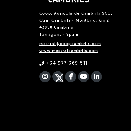
Coop. Agrícola de Cambrils SCCL
Ctra. Cambrils - Montbrió, km 2
43850 Cambrils
Tarragona · Spain
mestral@coopcambrils.com
www.mestralcambrils.com
+34 977 369 511
INSTAGRAM
TWITTER
FACEBOOK F
YOUTUBE
FA LINKEDIN