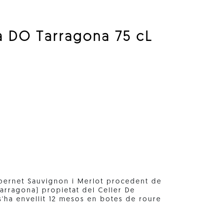
la DO Tarragona 75 cL
abernet Sauvignon i Merlot procedent de
Tarragona) propietat del Celler De
 s'ha envellit 12 mesos en botes de roure