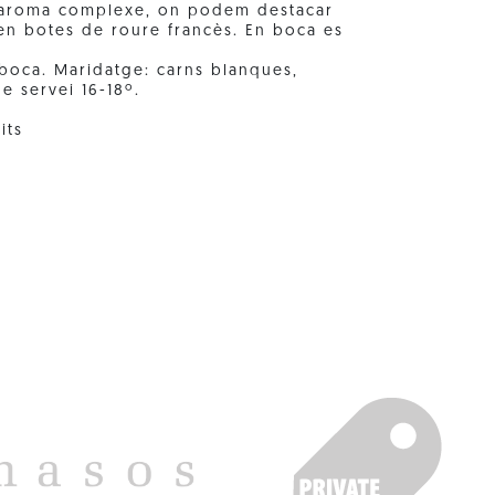
n aroma complexe, on podem destacar
 en botes de roure francès. En boca es
boca. Maridatge: carns blanques,
e servei 16-18º.
its