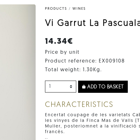
PRODUCTS
/
WINES
Vi Garrut La Pascua
14.34€
Price by unit
Product reference: EX009108
Total weight: 1.30Kg.
ADD TO BASKET
CHARACTERISTICS
Encertat coupage de les varietats C
les vinyes de la Finca Mas de Valls (
Muller, posteriomnet a la vinificació
francès.
..