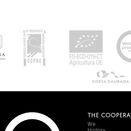
THE COOPERA
We
History