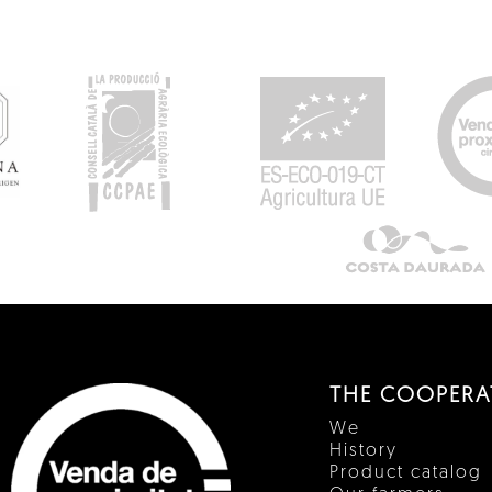
THE COOPERA
We
History
Product catalog