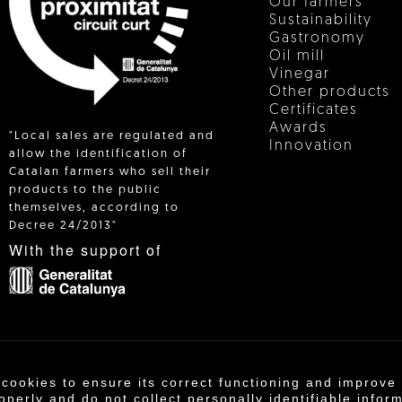
Our farmers
Sustainability
Gastronomy
Oil mill
Vinegar
Other products
Certificates
Awards
"Local sales are regulated and
Innovation
allow the identification of
Catalan farmers who sell their
products to the public
 IN
themselves, according to
Decree 24/2013"
With the support of
 cookies to ensure its correct functioning and improv
operativa Agrícola de Cambrils SCCL | Copyright 202
operly and do not collect personally identifiable infor