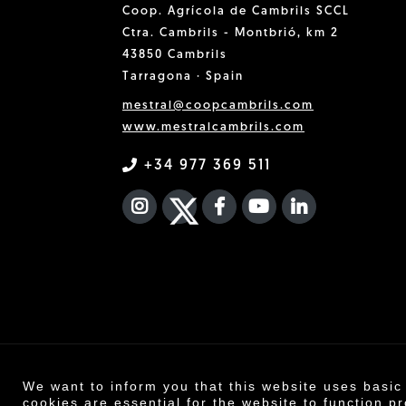
Coop. Agrícola de Cambrils SCCL
Ctra. Cambrils - Montbrió, km 2
43850 Cambrils
Tarragona · Spain
mestral@coopcambrils.com
www.mestralcambrils.com
+34 977 369 511
INSTAGRAM
TWITTER
FACEBOOK F
YOUTUBE
FA LINKEDIN
We want to inform you that this website uses basic
Co
cookies are essential for the website to function pr