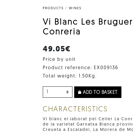
PRODUCTS
/
WINES
Vi Blanc Les Brugue
Conreria
49.05€
Price by unit
Product reference: EX009136
Total weight: 1.50Kg.
ADD TO BASKET
CHARACTERISTICS
Vi blanc el.laborat pel Celler La Con
de la varietat Garnatxa Blanca provin
Creueta a Escaladei, La Morera de Mo