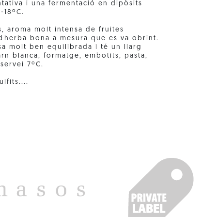
tativa i una fermentació en dipòsits
7-18ºC.
s, aroma molt intensa de fruites
 dherba bona a mesura que es va obrint.
a molt ben equilibrada i té un llarg
arn blanca, formatge, embotits, pasta,
servei 7ºC.
fits....