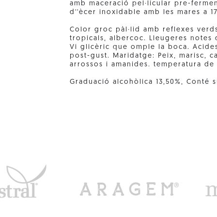
amb maceració pel·licular pre-fermen
d''ècer inoxidable amb les mares a 1
Color groc pàl·lid amb reflexes verd
tropicals, albercoc. Lleugeres notes
Vi glicèric que omple la boca. Acides
post-gust. Maridatge: Peix, marisc, c
arrossos i amanides. temperatura de 
Graduació alcohòlica 13,50%, Conté sul