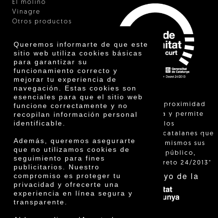
El molino
Vinagre
Otros productos
Certificados
Premios
Queremos informarte de que este
Innovación
sitio web utiliza cookies básicas
para garantizar su
funcionamiento correcto y
mejorar tu experiencia de
navegación. Estas cookies son
esenciales para que el sitio web
"La venta de proximidad
funcione correctamente y no
recopilan información personal
está regulada y permite
identificable.
identificar a los
agricultores catalanes que
Además, queremos asegurarte
venden ellos mismos sus
que no utilizamos cookies de
productos al público,
seguimiento para fines
según el Decreto 24/2013"
publicitarios. Nuestro
Con el apoyo de la
compromiso es proteger tu
privacidad y ofrecerte una
experiencia en línea segura y
transparente.