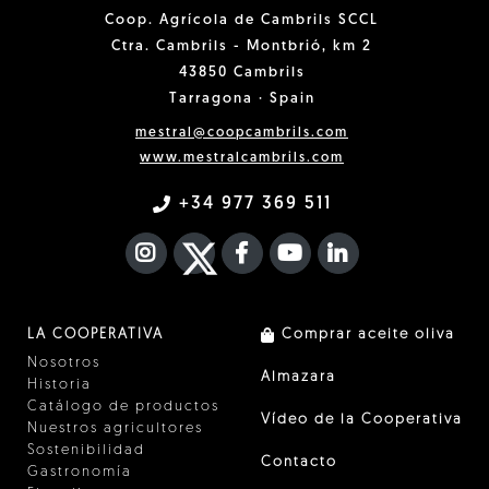
Coop. Agrícola de Cambrils SCCL
Ctra. Cambrils - Montbrió, km 2
43850 Cambrils
Tarragona · Spain
mestral@coopcambrils.com
www.mestralcambrils.com
+34 977 369 511
INSTAGRAM
TWITTER
FACEBOOK F
YOUTUBE
FA LINKEDIN I
LA COOPERATIVA
Comprar aceite oliva
Nosotros
Almazara
Historia
Catálogo de productos
Vídeo de la Cooperativa
Nuestros agricultores
Sostenibilidad
Contacto
Gastronomía