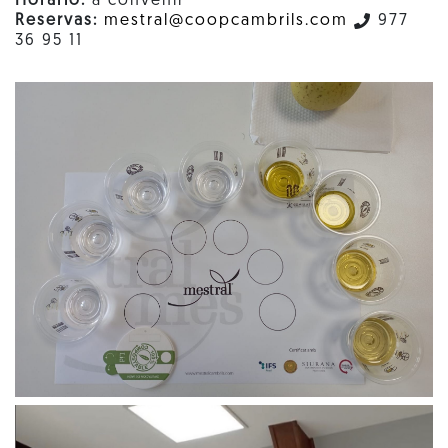
Horario:
a convenir
Reservas:
mestral@coopcambrils.com
977
36 95 11