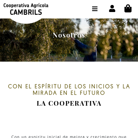
CI
TIENDA COMPRA ONLINE
LA COOPERATIVA
Nosotros
OLEOTOUR
PRODUCTOS
ALMAZARA
NUESTRO ACEITE
CON EL ESPÍRITU DE LOS INICIOS Y LA
MIRADA EN EL FUTURO
CONTACTO
LA COOPERATIVA
SELECCIONAR IDIOMA :
ES
Con un espíritu inicial de mejora y crecimiento que