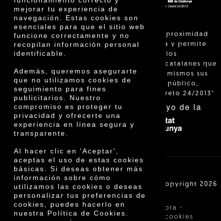
funcionamiento correcto y
mejorar tu experiencia de
navegación. Estas cookies son
esenciales para que el sitio web
"La venta de proximidad
funcione correctamente y no
recopilan información personal
está regulada y permite
identificable.
identificar a los
agricultores catalanes que
Además, queremos asegurarte
venden ellos mismos sus
que no utilizamos cookies de
productos al público,
seguimiento para fines
según el Decreto 24/2013"
publicitarios. Nuestro
Con el apoyo de la
compromiso es proteger tu
privacidad y ofrecerte una
experiencia en línea segura y
transparente.
Al hacer clic en 'Aceptar',
aceptas el uso de estas cookies
básicas. Si deseas obtener más
información sobre cómo
Cooperativa Agrícola de Cambrils SCCL | Copyright 2026
utilizamos las cookies o deseas
©
personalizar tus preferencias de
cookies, puedes hacerlo en
·
·
Aviso legal
Condiciones de compra
nuestra Política de Cookies.
·
Política de privacidad
Política de cookies