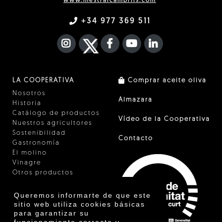
www.mestralcambrils.com
+34 977 369 511
INSTAGRAM
TWITTER
FACEBOOK F
YOUTUBE
FA LINKEDIN I
LA COOPERATIVA
Comprar aceite oliva
Nosotros
Almazara
Historia
Catálogo de productos
Vídeo de la Cooperativa
Nuestros agricultores
Sostenibilidad
Contacto
Gastronomía
El molino
Vinagre
Otros productos
Certificados
Premios
Queremos informarte de que este
Innovación
sitio web utiliza cookies básicas
para garantizar su