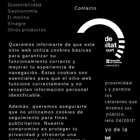
Sostenibilidad
Contacto
Gastronomía
El molino
Vinagre
Otros productos
Certificados
Premios
Queremos informarte de que este
Innovación
sitio web utiliza cookies básicas
para garantizar su
funcionamiento correcto y
mejorar tu experiencia de
navegación. Estas cookies son
esenciales para que el sitio web
"La venta de proximidad
funcione correctamente y no
recopilan información personal
está regulada y permite
identificable.
identificar a los
agricultores catalanes que
Además, queremos asegurarte
venden ellos mismos sus
que no utilizamos cookies de
productos al público,
seguimiento para fines
según el Decreto 24/2013"
publicitarios. Nuestro
Con el apoyo de la
compromiso es proteger tu
privacidad y ofrecerte una