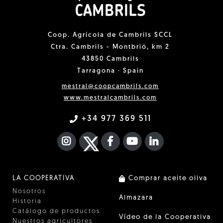
Coop. Agrícola de Cambrils SCCL
Ctra. Cambrils - Montbrió, km 2
43850 Cambrils
Tarragona · Spain
mestral@coopcambrils.com
www.mestralcambrils.com
+34 977 369 511
INSTAGRAM
TWITTER
FACEBOOK F
YOUTUBE
FA LINKEDIN I
LA COOPERATIVA
Comprar aceite oliva
Nosotros
Almazara
Historia
Catálogo de productos
Vídeo de la Cooperativa
Nuestros agricultores