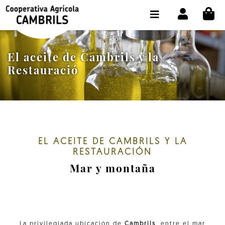
CI
TIENDA COMPRA ONLINE
LA COOPERATIVA
El aceite de Cambrils y la
OLEOTOUR
Restauració
PRODUCTOS
ALMAZARA
NUESTRO ACEITE
EL ACEITE DE CAMBRILS Y LA
RESTAURACIÓN
CONTACTO
Mar y montaña
SELECCIONAR IDIOMA :
ES
La privilegiada ubicación de
Cambrils
, entre el mar