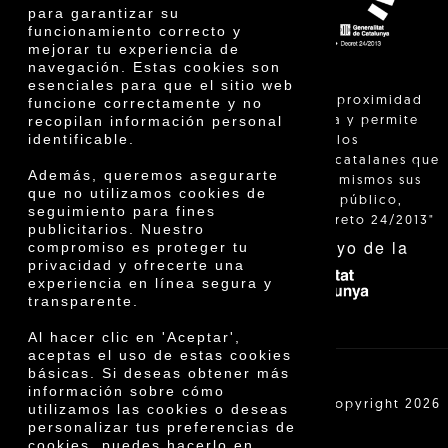
para garantizar su
funcionamiento correcto y
mejorar tu experiencia de
navegación. Estas cookies son
esenciales para que el sitio web
"La venta de proximidad
funcione correctamente y no
recopilan información personal
está regulada y permite
identificable.
identificar a los
agricultores catalanes que
Además, queremos asegurarte
venden ellos mismos sus
que no utilizamos cookies de
productos al público,
seguimiento para fines
según el Decreto 24/2013"
publicitarios. Nuestro
Con el apoyo de la
compromiso es proteger tu
privacidad y ofrecerte una
experiencia en línea segura y
transparente.
Al hacer clic en 'Aceptar',
aceptas el uso de estas cookies
básicas. Si deseas obtener más
información sobre cómo
Cooperativa Agrícola de Cambrils SCCL | Copyright 2026
utilizamos las cookies o deseas
©
personalizar tus preferencias de
cookies, puedes hacerlo en