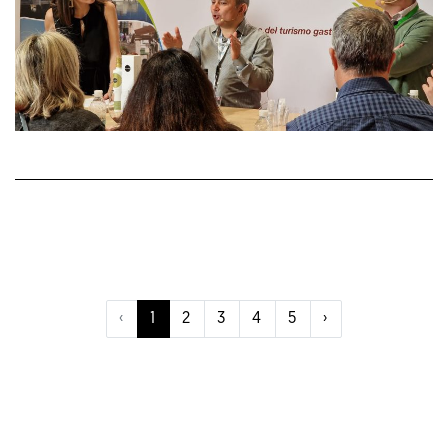
‹
1
2
3
4
5
›