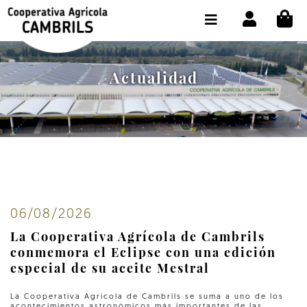
CI
TIENDA COMPRA ONLINE
LA COOPERATIVA
Actualidad
OLEOTOUR
PRODUCTOS
ALMAZARA
NUESTRO ACEITE
06/08/2026
CONTACTO
La Cooperativa Agrícola de Cambrils
SELECCIONAR IDIOMA :
ES
conmemora el Eclipse con una edición
especial de su aceite Mestral
La Cooperativa Agrícola de Cambrils se suma a uno de los
acontecimientos astronómicos más importantes de las