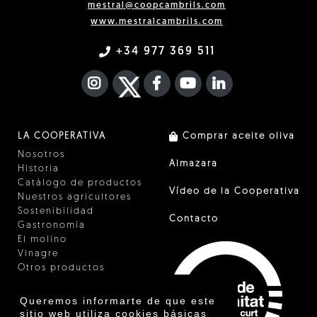
mestral@coopcambrils.com
www.mestralcambrils.com
+34 977 369 511
INSTAGRAM
TWITTER
FACEBOOK F
YOUTUBE
FA LINKEDIN I
LA COOPERATIVA
Comprar aceite oliva
Nosotros
Almazara
Historia
Catálogo de productos
Vídeo de la Cooperativa
Nuestros agricultores
Sostenibilidad
Contacto
Gastronomía
El molino
Vinagre
Otros productos
Certificados
Premios
Queremos informarte de que este
Innovación
sitio web utiliza cookies básicas