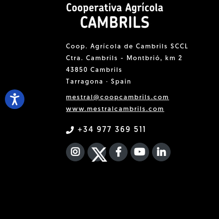
Coop. Agrícola de Cambrils SCCL
Ctra. Cambrils - Montbrió, km 2
43850 Cambrils
Tarragona · Spain
mestral@coopcambrils.com
www.mestralcambrils.com
+34 977 369 511
INSTAGRAM
TWITTER
FACEBOOK F
YOUTUBE
FA LINKEDIN