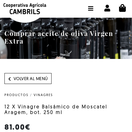
CI
TIENDA COMPRA ONLINE
LA COOPERATIVA
Comprar aceite de oliva Virgen
OLEOTOUR
Extra
PRODUCTOS
ALMAZARA
NUESTRO ACEITE
VOLVER AL MENÚ
CONTACTO
PRODUCTOS
/
VINAGRES
SELECCIONAR IDIOMA :
ES
12 X Vinagre Balsámico de Moscatel
Aragem, bot. 250 ml
81.00€