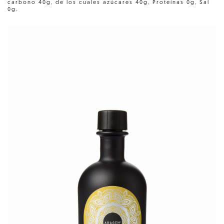
carbono 40g, de los cuales azúcares 40g, Proteínas 0g, Sal
0g.