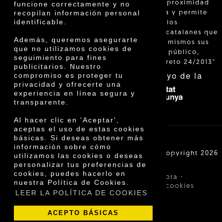
"La venta de proximidad
funcione correctamente y no
recopilan información personal
está regulada y permite
identificable.
identificar a los
agricultores catalanes que
Además, queremos asegurarte
venden ellos mismos sus
que no utilizamos cookies de
productos al público,
seguimiento para fines
según el Decreto 24/2013"
publicitarios. Nuestro
Con el apoyo de la
compromiso es proteger tu
privacidad y ofrecerte una
experiencia en línea segura y
transparente.
Al hacer clic en 'Aceptar',
aceptas el uso de estas cookies
básicas. Si deseas obtener más
información sobre cómo
Cooperativa Agrícola de Cambrils SCCL | Copyright 2026
utilizamos las cookies o deseas
©
personalizar tus preferencias de
cookies, puedes hacerlo en
·
·
Aviso legal
Condiciones de compra
nuestra Política de Cookies.
·
Política de privacidad
Política de cookies
LEER LA POLÍTICA DE COOKIES
ACEPTO BÁSICAS