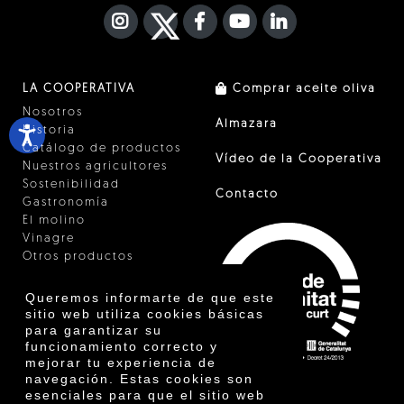
INSTAGRAM
TWITTER
FACEBOOK F
YOUTUBE
FA LINKEDIN I
LA COOPERATIVA
Comprar aceite oliva
Nosotros
Almazara
Historia
Catálogo de productos
Vídeo de la Cooperativa
Nuestros agricultores
Sostenibilidad
Contacto
Gastronomía
El molino
Vinagre
Otros productos
Certificados
Premios
Queremos informarte de que este
Innovación
sitio web utiliza cookies básicas
para garantizar su
funcionamiento correcto y
mejorar tu experiencia de
navegación. Estas cookies son
esenciales para que el sitio web