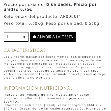
Precio por caja de
12 unidades. Precio por
unidad 6.75€
Referencia del producto: AR000014
Peso total: 6.30Kg. Peso por unidad: 0.53Kg.
AÑADIR A LA CESTA
CARACTERÍSTICAS
Los vinagres balsámicos (condimentos) son productos de
una gran riqueza de aroma y sabor. Es un vinagresde vino
monovarietal de Moscatel con mosto, resultan suaves
condimentos agriculces muy equilibrados. Se presenta en
botella negra con acabado cerámico de 250ml con tapón
vertedor y precinto. Envase premiado con el premio al mejor
diseño alimentario Worldstar.
INFORMACIÓN NUTRICIONAL
Ingredientes: Vinagre de vino, mosto, antioxidante
(anhidirido sulfuroso) Información alérgenos: contiene
SULFITOS
Información nutricional (100ml): Valor energético 1004 kJ /
240 kcal, Grasas 0g, de las cuales saturadas 0g, Hidratos de