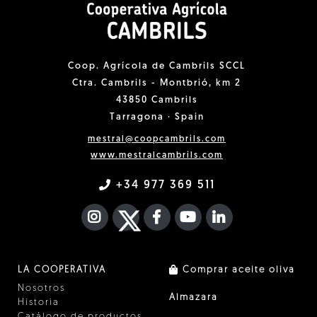
Coop. Agrícola de Cambrils SCCL
Ctra. Cambrils - Montbrió, km 2
43850 Cambrils
Tarragona · Spain
mestral@coopcambrils.com
www.mestralcambrils.com
+34 977 369 511
INSTAGRAM
TWITTER
FACEBOOK F
YOUTUBE
FA LINKEDIN I
LA COOPERATIVA
Comprar aceite oliva
Nosotros
Almazara
Historia
Catálogo de productos