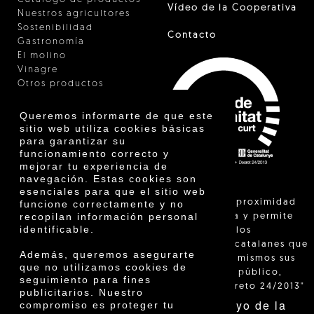
Vídeo de la Cooperativa
Nuestros agricultores
Sostenibilidad
Contacto
Gastronomía
El molino
Vinagre
Otros productos
Certificados
Premios
Queremos informarte de que este
Innovación
sitio web utiliza cookies básicas
para garantizar su
funcionamiento correcto y
mejorar tu experiencia de
navegación. Estas cookies son
esenciales para que el sitio web
"La venta de proximidad
funcione correctamente y no
recopilan información personal
está regulada y permite
identificable.
identificar a los
agricultores catalanes que
Además, queremos asegurarte
venden ellos mismos sus
que no utilizamos cookies de
productos al público,
seguimiento para fines
según el Decreto 24/2013"
publicitarios. Nuestro
Con el apoyo de la
compromiso es proteger tu