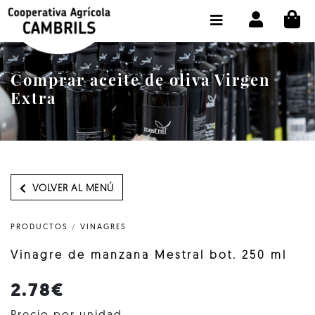
CI
TIENDA COMPRA ONLINE
LA COOPERATIVA
Comprar aceite de oliva Virgen
OLEOTOUR
Extra
PRODUCTOS
ALMAZARA
NUESTRO ACEITE
VOLVER AL MENÚ
CONTACTO
PRODUCTOS
/
VINAGRES
SELECCIONAR IDIOMA :
ES
Vinagre de manzana Mestral bot. 250 ml
2.78€