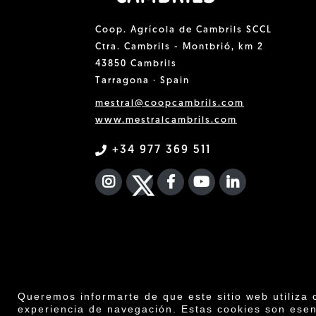
Coop. Agrícola de Cambrils SCCL
Ctra. Cambrils - Montbrió, km 2
43850 Cambrils
Tarragona · Spain
mestral@coopcambrils.com
www.mestralcambrils.com
+34 977 369 511
INSTAGRAM
TWITTER
FACEBOOK F
YOUTUBE
FA LINKEDIN
Queremos informarte de que este sitio web utiliza 
experiencia de navegación. Estas cookies son esen