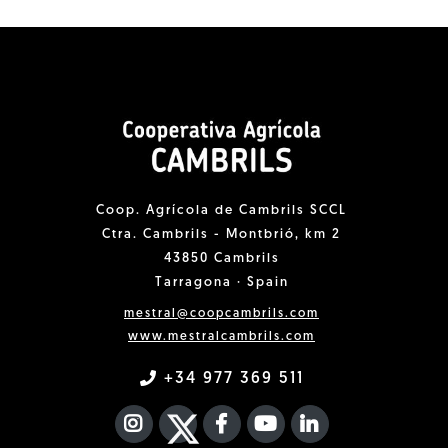
Coop. Agrícola de Cambrils SCCL
Ctra. Cambrils - Montbrió, km 2
43850 Cambrils
Tarragona · Spain
mestral@coopcambrils.com
www.mestralcambrils.com
+34 977 369 511
INSTAGRAM
TWITTER
FACEBOOK F
YOUTUBE
FA LINKEDIN I