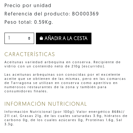
Precio por unidad
Referencia del producto: BO000369
Peso total: 0.59Kg.
AÑADIR A LA CESTA
CARACTERÍSTICAS
Aceitunas variedad arbequina en conserva. Recipiente de
vidrio con un contenido neto de 210g (escurrido).
Las aceitunas arbequinas son conocidas por el excelente
aceite que se obtienen de las mismas, pero en las comarcas
de Tarragona se utilizan en conserva como aperitivo en
numerosos restaurantes de la zona y también para
consumidores finales.
INFORMACIÓN NUTRICIONAL
Información Nutricional (por 100g): Valor energético 868kJ/
211 cal, Grasas 21g, de las cuales saturadas 3.9g, hidratos de
carbono 0g, de los cuales azúcares 0g, Proteínas 1.6g, Sal
3.3g.