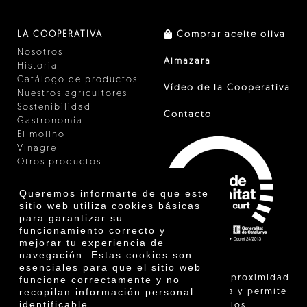
LA COOPERATIVA
Comprar aceite oliva
Nosotros
Almazara
Historia
Catálogo de productos
Vídeo de la Cooperativa
Nuestros agricultores
Sostenibilidad
Contacto
Gastronomía
El molino
Vinagre
Otros productos
Certificados
Premios
Queremos informarte de que este
Innovación
sitio web utiliza cookies básicas
para garantizar su
funcionamiento correcto y
mejorar tu experiencia de
navegación. Estas cookies son
esenciales para que el sitio web
"La venta de proximidad
funcione correctamente y no
recopilan información personal
está regulada y permite
identificable.
identificar a los