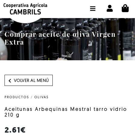
CI
TIENDA COMPRA ONLINE
LA COOPERATIVA
Comprar aceite de oliva Virgen
OLEOTOUR
Extra
PRODUCTOS
ALMAZARA
NUESTRO ACEITE
VOLVER AL MENÚ
CONTACTO
PRODUCTOS
/
OLIVAS
SELECCIONAR IDIOMA :
ES
Aceitunas Arbequinas Mestral tarro vidrio
210 g
2.61€