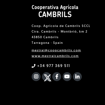
Coop. Agrícola de Cambrils SCCL
Ctra. Cambrils - Montbrió, km 2
43850 Cambrils
Tarragona · Spain
mestral@coopcambrils.com
www.mestralcambrils.com
+34 977 369 511
INSTAGRAM
TWITTER
FACEBOOK F
YOUTUBE
FA LINKEDIN