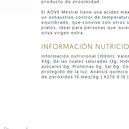
producto de proximidad.
El AOVE Mestral tiene una acidez má
un exhaustivo control de temperatur
equilibrado, que convive con otros s
platos, ideal para personas que quie
oliva virgen extra.
INFORMACIÓN NUTRICI
Información nutricional (100ml): Valo
93g, de las cuales saturadas 13g, Hi
azúcares 0g, Proteínas 0g, Sal 0g. C
protegido de la luz. Análisis químico
de peróxidos 15 meq/kg | K270 0.15 