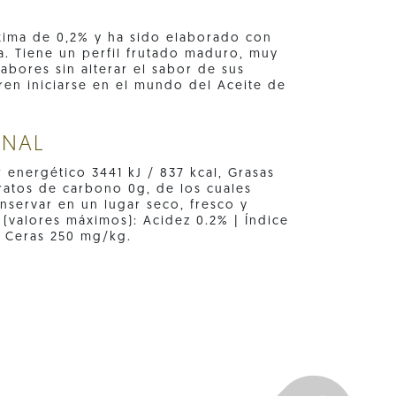
xima de 0,2% y ha sido elaborado con
a. Tiene un perfil frutado maduro, muy
abores sin alterar el sabor de sus
ren iniciarse en el mundo del Aceite de
ONAL
r energético 3441 kJ / 837 kcal, Grasas
dratos de carbono 0g, de los cuales
onservar en un lugar seco, fresco y
 (valores máximos): Acidez 0.2% | Índice
| Ceras 250 mg/kg.