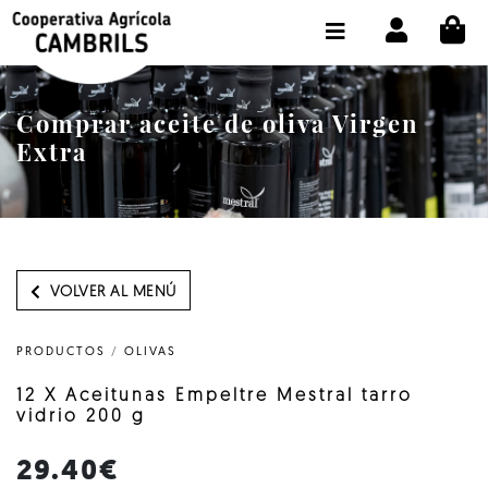
CI
TIENDA COMPRA ONLINE
LA COOPERATIVA
Comprar aceite de oliva Virgen
OLEOTOUR
Extra
PRODUCTOS
ALMAZARA
NUESTRO ACEITE
VOLVER AL MENÚ
CONTACTO
PRODUCTOS
/
OLIVAS
SELECCIONAR IDIOMA :
ES
12 X Aceitunas Empeltre Mestral tarro
vidrio 200 g
29.40€