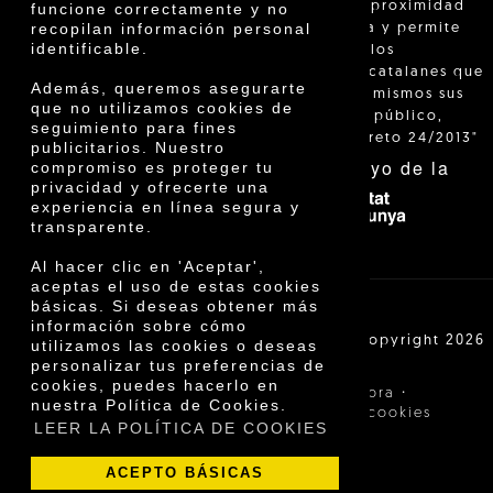
"La venta de proximidad
funcione correctamente y no
recopilan información personal
está regulada y permite
identificable.
identificar a los
agricultores catalanes que
Además, queremos asegurarte
venden ellos mismos sus
que no utilizamos cookies de
productos al público,
seguimiento para fines
según el Decreto 24/2013"
publicitarios. Nuestro
Con el apoyo de la
compromiso es proteger tu
privacidad y ofrecerte una
experiencia en línea segura y
transparente.
Al hacer clic en 'Aceptar',
aceptas el uso de estas cookies
básicas. Si deseas obtener más
información sobre cómo
Cooperativa Agrícola de Cambrils SCCL | Copyright 2026
utilizamos las cookies o deseas
©
personalizar tus preferencias de
cookies, puedes hacerlo en
·
·
Aviso legal
Condiciones de compra
nuestra Política de Cookies.
·
Política de privacidad
Política de cookies
LEER LA POLÍTICA DE COOKIES
ACEPTO BÁSICAS