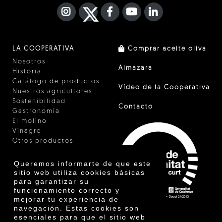
INSTAGRAM
TWITTER
FACEBOOK F
YOUTUBE
FA LINKEDIN I
LA COOPERATIVA
Comprar aceite oliva
Nosotros
Almazara
Historia
Catálogo de productos
Vídeo de la Cooperativa
Nuestros agricultores
Sostenibilidad
Contacto
Gastronomía
El molino
Vinagre
Otros productos
Certificados
Premios
Queremos informarte de que este
Innovación
sitio web utiliza cookies básicas
para garantizar su
funcionamiento correcto y
mejorar tu experiencia de
navegación. Estas cookies son
esenciales para que el sitio web