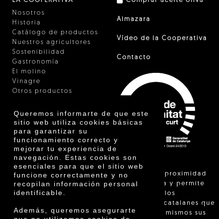
LA COOPERATIVA
Comprar aceite oliva
Nosotros
Almazara
Historia
Catálogo de productos
Vídeo de la Cooperativa
Nuestros agricultores
Sostenibilidad
Contacto
Gastronomía
El molino
Vinagre
Otros productos
Certificados
Premios
Queremos informarte de que este
Innovación
sitio web utiliza cookies básicas
para garantizar su
funcionamiento correcto y
mejorar tu experiencia de
navegación. Estas cookies son
esenciales para que el sitio web
"La venta de proximidad
funcione correctamente y no
recopilan información personal
está regulada y permite
identificable.
identificar a los
agricultores catalanes que
Además, queremos asegurarte
venden ellos mismos sus