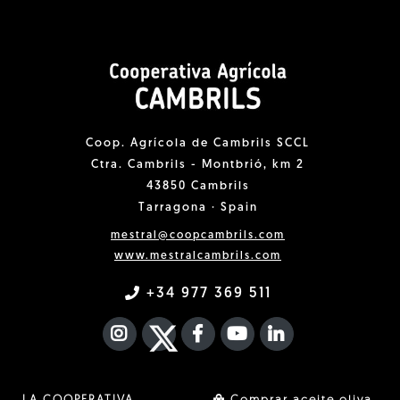
Coop. Agrícola de Cambrils SCCL
Ctra. Cambrils - Montbrió, km 2
43850 Cambrils
Tarragona · Spain
mestral@coopcambrils.com
www.mestralcambrils.com
+34 977 369 511
INSTAGRAM
TWITTER
FACEBOOK F
YOUTUBE
FA LINKEDIN I