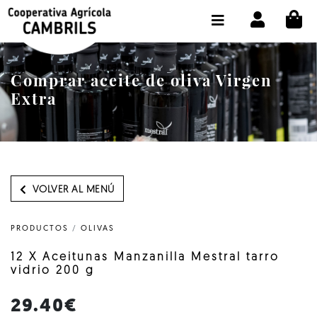
CI
TIENDA COMPRA ONLINE
LA COOPERATIVA
Comprar aceite de oliva Virgen
OLEOTOUR
Extra
PRODUCTOS
ALMAZARA
NUESTRO ACEITE
VOLVER AL MENÚ
CONTACTO
PRODUCTOS
/
OLIVAS
SELECCIONAR IDIOMA :
ES
12 X Aceitunas Manzanilla Mestral tarro
vidrio 200 g
29.40€