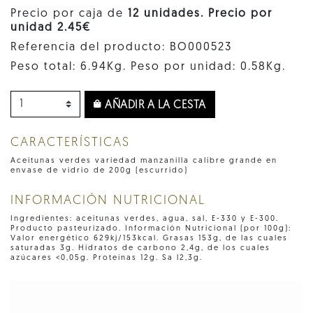
Precio por caja de
12 unidades. Precio por
unidad 2.45€
Referencia del producto: BO000523
Peso total: 6.94Kg. Peso por unidad: 0.58Kg.
AÑADIR A LA CESTA
CARACTERÍSTICAS
Aceitunas verdes variedad manzanilla calibre grande en
envase de vidrio de 200g (escurrido)
INFORMACIÓN NUTRICIONAL
Ingredientes: aceitunas verdes, agua, sal, E-330 y E-300.
Producto pasteurizado. Información Nutricional (por 100g):
Valor energético 629kj/153kcal. Grasas 153g, de las cuales
saturadas 3g. Hidratos de carbono 2,4g, de los cuales
azúcares <0,05g. Proteínas 12g. Sa l2,3g.